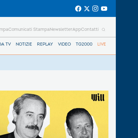
ampa
Comunicati Stampa
Newsletter
App
Contatti
DA TV
NOTIZIE
REPLAY
VIDEO
TG2000
LIVE