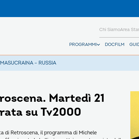
Chi Siamo
Area St
PROGRAMMI
DOCFILM
GUI
AMAS
UCRAINA – RUSSIA
troscena. Martedì 21
erata su Tv2000
a di Retroscena, il programma di Michele