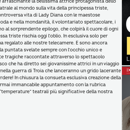
e affascinante la bellissima attrice protagonista dello
trale al mondo sulla vita della principessa triste,
 controversa vita di Lady Diana con le maestose
moda e nella mondanità, il volontariato spettacolare, i
ino al sorprendente epilogo, che colpirà il cuore di ogni
a triste rischia oggi l’oblio. In esclusiva solo per
ha regalato alle nostre telecamere. E sono ancora
la puntata svelate sempre con l’occhio unico e
te tragiche raccontate attraverso lo spettacolo
sco che ha diretto sei giovanissime attrici in un viaggio
e nella guerra di Troia che lanceranno un grido lacerante
dere! In chiusura la consueta esclusiva creazione della
’ormai immancabile appuntamento con la rubrica
temperature” teatrali più significative della nostra