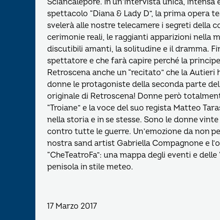
Sciancalepore. In un’intervista unica, intensa 
spettacolo “Diana & Lady D”, la prima opera tea
svelerà alle nostre telecamere i segreti della
cerimonie reali, le raggianti apparizioni nella 
discutibili amanti, la solitudine e il dramma. F
spettatore e che farà capire perché la principess
Retroscena anche un “recitato” che la Autieri 
donne le protagoniste della seconda parte del
originale di Retroscena! Donne però totalmen
“Troiane” e la voce del suo regista Matteo Tara
nella storia e in se stesse. Sono le donne vint
contro tutte le guerre. Un’emozione da non per
nostra sand artist Gabriella Compagnone e l
“CheTeatroFa”: una mappa degli eventi e delle “
penisola in stile meteo.
17 Marzo 2017