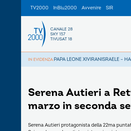
TV2000
InBlu2000
Avvenire
SIR
CANALE 28
SKY 157
TIVUSAT 18
PAPA LEONE XIV
IRAN
ISRAELE – H
IN EVIDENZA:
Serena Autieri a Re
marzo in seconda s
Serena Autieri protagonista della 22ma puntat