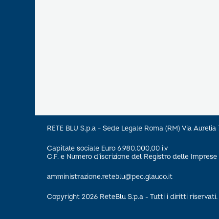
RETE BLU S.p.a - Sede Legale Roma (RM) Via Aureli
Capitale sociale Euro 6.980.000,00 i.v
C.F. e Numero d’iscrizione del Registro delle Impre
amministrazione.reteblu@pec.glauco.it
Copyright 2026 ReteBlu S.p.a - Tutti i diritti riservati.