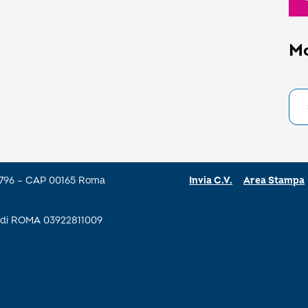
M
a 796 – CAP 00165 Roma
Invia C.V.
Area Stampa
se di ROMA 03922811009