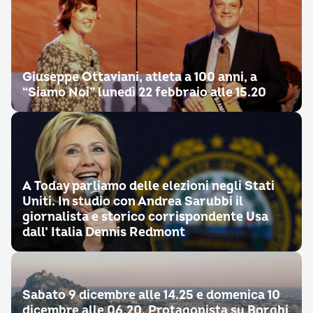
Giuseppe Ottaviani, atleta a 100 anni, a
“Siamo Noi” lunedì 22 febbraio alle 15.20
A Today parliamo delle elezioni negli Stati
Uniti. In studio con Andrea Sarubbi il
giornalista e storico corrispondente Usa
dall’ Italia Dennis Redmont
Sabato 9 dicembre alle 14.25 e domenica 10
dicembre alle 06.20. Protagonista su Borghi