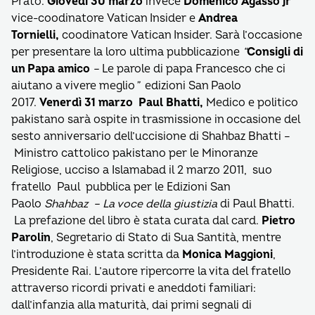
Prato.
Giovedì 30 marzo
invece
Domenico Agasso jr
vice-coodinatore Vatican Insider e
Andrea
Tornielli,
coodinatore Vatican Insider. Sarà l’occasione
per presentare la loro ultima pubblicazione
“
Consigli di
un Papa amico
–
Le parole di papa Francesco che ci
aiutano a vivere meglio
”
edizioni San Paolo
2017.
Venerdì 31 marzo
Paul Bhatti,
Medico e politico
pakistano sarà ospite in trasmissione in occasione del
sesto anniversario dell’uccisione di Shahbaz Bhatti –
Ministro cattolico pakistano per le Minoranze
Religiose, ucciso a Islamabad il 2 marzo 2011, suo
fratello Paul pubblica per le Edizioni San
Paolo
Shahbaz
– La voce della giustizia
di Paul Bhatti.
La prefazione del libro è stata curata dal card.
Pietro
Parolin
, Segretario di Stato di Sua Santità, mentre
l’introduzione è stata scritta da
Monica Maggioni
,
Presidente Rai. L’autore ripercorre la vita del fratello
attraverso ricordi privati e aneddoti familiari:
dall’infanzia alla maturità, dai primi segnali di