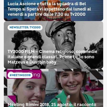
Lucia Ascione e tutta la squadra di Bel
Tempo si Spera vi aspettano dal lunedì al
venerdì a partire dalle 7.30 su Tv2000
NEWSLETTER; TV2000
TV2000 FILM – Cinema religioso, commedie
italiane e grandi classici. Prime tv: Io sono
Matzeus e Dustbin baby
#MEETING2018
Meeting Rimini 2018, 25 agosto: il racconto