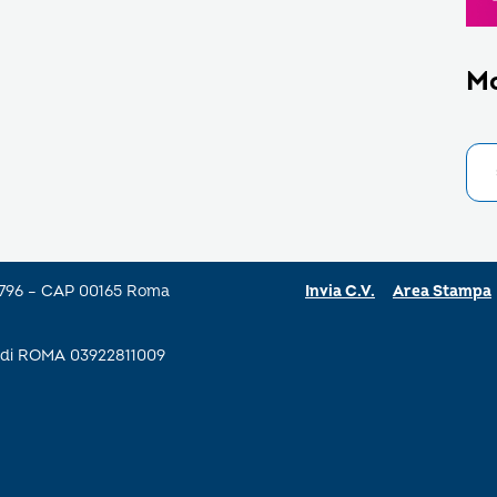
M
a 796 – CAP 00165 Roma
Invia C.V.
Area Stampa
se di ROMA 03922811009