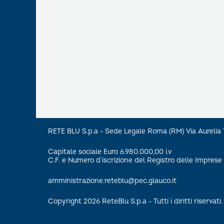
RETE BLU S.p.a - Sede Legale Roma (RM) Via Aureli
Capitale sociale Euro 6.980.000,00 i.v
C.F. e Numero d’iscrizione del Registro delle Impre
amministrazione.reteblu@pec.glauco.it
Copyright 2026 ReteBlu S.p.a - Tutti i diritti riservati.