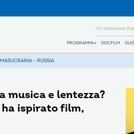
Chi Siamo
Area St
PROGRAMMI
DOCFILM
GUI
AMAS
UCRAINA – RUSSIA
ra musica e lentezza?
a ispirato film,