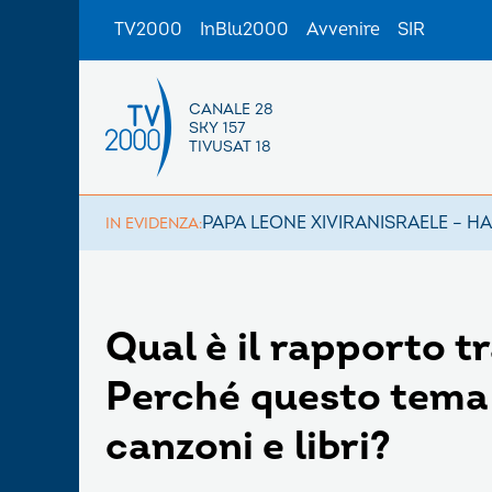
TV2000
InBlu2000
Avvenire
SIR
CANALE 28
SKY 157
TIVUSAT 18
PAPA LEONE XIV
IRAN
ISRAELE – H
IN EVIDENZA:
Qual è il rapporto t
Perché questo tema h
canzoni e libri?