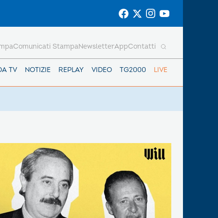
ampa
Comunicati Stampa
Newsletter
App
Contatti
DA TV
NOTIZIE
REPLAY
VIDEO
TG2000
LIVE