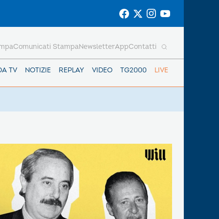
ampa
Comunicati Stampa
Newsletter
App
Contatti
DA TV
NOTIZIE
REPLAY
VIDEO
TG2000
LIVE