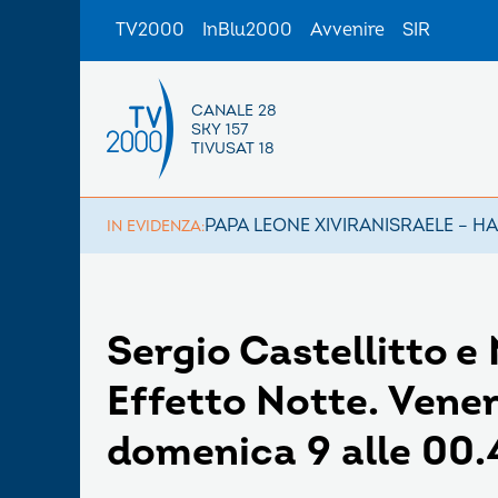
TV2000
InBlu2000
Avvenire
SIR
CANALE 28
SKY 157
TIVUSAT 18
PAPA LEONE XIV
IRAN
ISRAELE – H
IN EVIDENZA:
Sergio Castellitto e
Effetto Notte. Venerd
domenica 9 alle 00.