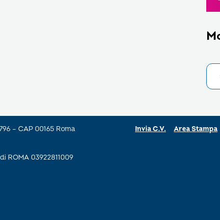
M
a 796 – CAP 00165 Roma
Invia C.V.
Area Stampa
se di ROMA 03922811009