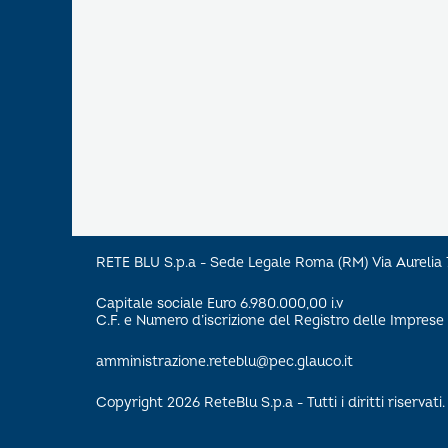
RETE BLU S.p.a - Sede Legale Roma (RM) Via Aureli
Capitale sociale Euro 6.980.000,00 i.v
C.F. e Numero d’iscrizione del Registro delle Impre
amministrazione.reteblu@pec.glauco.it
Copyright 2026 ReteBlu S.p.a - Tutti i diritti riservati.