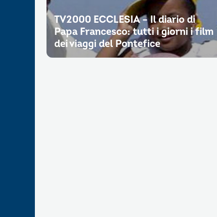
TV2000 ECCLESIA – Il diario di
Papa Francesco: tutti i giorni i film
dei viaggi del Pontefice