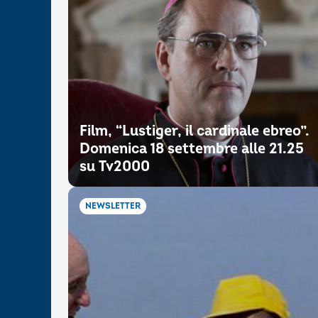
Film, “Lustiger, il cardinale ebreo”.
Domenica 18 settembre alle 21.25
su Tv2000
NEWSLETTER