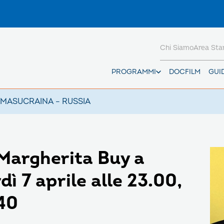
Chi Siamo
Area St
PROGRAMMI
DOCFILM
GUI
AMAS
UCRAINA – RUSSIA
 Margherita Buy a
ì 7 aprile alle 23.00,
40