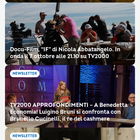
Docu-Film, “IF” di Nicola Abbatangelo. In
onda il 7 ottobre alle 21.10 su TV2000
NEWSLETTER
TV2000 APPROFONDIMENTI – A Benedetta
Economia! Luigino Bruni si confronta con
Brunello Cucinelli, il re del cashmere
NEWSLETTER