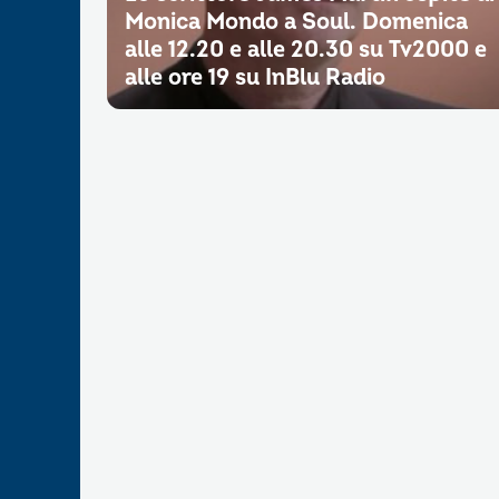
Monica Mondo a Soul. Domenica
alle 12.20 e alle 20.30 su Tv2000 e
alle ore 19 su InBlu Radio