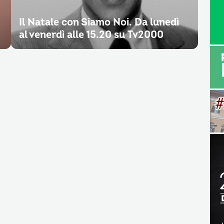
Il Natale con Siamo Noi. Da lunedì
al venerdì alle 15.20 su Tv2000