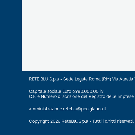
RETE BLU S.p.a - Sede Legale Roma (RM) Via Aureli
Capitale sociale Euro 6.980.000,00 i.v
C.F. e Numero d’iscrizione del Registro delle Impre
amministrazione.reteblu@pec.glauco.it
Copyright 2026 ReteBlu S.p.a - Tutti i diritti riservati.