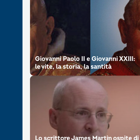
Giovanni Paolo II e Giovanni XXIII:
le vite, la storia, la santità
Lo scrittore James Martin ospite di