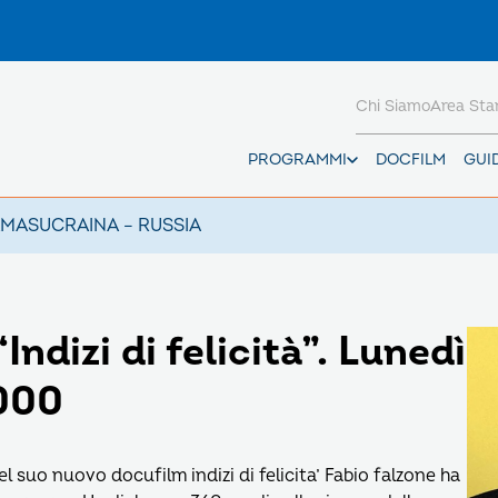
Chi Siamo
Area St
PROGRAMMI
DOCFILM
GUI
AMAS
UCRAINA – RUSSIA
ndizi di felicità”. Lunedì
2000
el suo nuovo docufilm indizi di felicita’ Fabio falzone ha