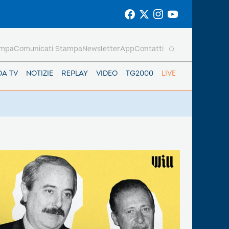
ampa
Comunicati Stampa
Newsletter
App
Contatti
DA TV
NOTIZIE
REPLAY
VIDEO
TG2000
LIVE