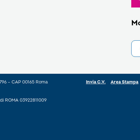
M
a 796 – CAP 00165 Roma
Invia C.V.
Area Stampa
se di ROMA 03922811009