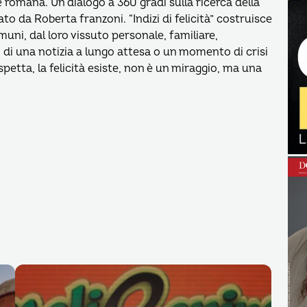
 romana. Un dialogo a 360 gradi sulla ricerca della
ato da Roberta franzoni. “Indizi di felicità” costruisce
omuni, dal loro vissuto personale, familiare,
o di una notizia a lungo attesa o un momento di crisi
petta, la felicità esiste, non è un miraggio, ma una