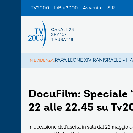
TV2000
InBlu2000
Avvenire
SIR
CANALE 28
SKY 157
TIVUSAT 18
PAPA LEONE XIV
IRAN
ISRAELE – H
IN EVIDENZA:
DocuFilm: Speciale “I
22 alle 22.45 su Tv
In occasione dell’uscita in sala dal 22 maggio d