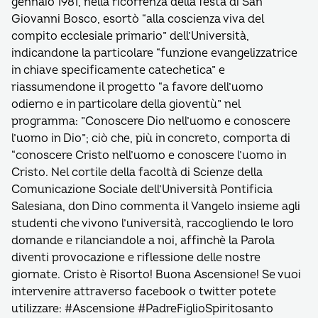
gennaio 1981, nella ricorrenza della festa di San
Giovanni Bosco, esortò “alla coscienza viva del
compito ecclesiale primario” dell’Università,
indicandone la particolare “funzione evangelizzatrice
in chiave specificamente catechetica” e
riassumendone il progetto “a favore dell’uomo
odierno e in particolare della gioventù” nel
programma: ”Conoscere Dio nell’uomo e conoscere
l’uomo in Dio”; ciò che, più in concreto, comporta di
“conoscere Cristo nell’uomo e conoscere l’uomo in
Cristo. Nel cortile della facoltà di Scienze della
Comunicazione Sociale dell’Università Pontificia
Salesiana, don Dino commenta il Vangelo insieme agli
studenti che vivono l’università, raccogliendo le loro
domande e rilanciandole a noi, affinchè la Parola
diventi provocazione e riflessione delle nostre
giornate. Cristo è Risorto! Buona Ascensione! Se vuoi
intervenire attraverso facebook o twitter potete
utilizzare: #Ascensione #PadreFiglioSpiritosanto