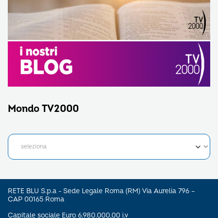
Mondo TV2000
RETE BLU S.p.a - Sede Legale Roma (RM) Via Aurelia 796 –
CAP 00165 Roma
Capitale sociale Euro 6.980.000,00 i.v