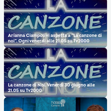
Arianna Ciampoli vi aspetta a “La canzone di
noi”. Ogni venerdì alle 21.05 su Tv2000
La canzone di Noi. Venerdì 30 giugno alle
21.05 su Tv2000