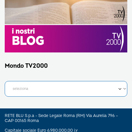
Mondo TV2000
RETE BLU S.p.a - Sede Legale Roma (RM) Via Aurelia 796 –
CAP 00165 Roma
Capitale sociale Euro 6.980.000,00 i.v