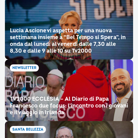
Lucia Ascione vi aspetta per una nuova
settimana insieme a “Bel Tempo si Spera”, in
onda dal lunedì al venerdì dalle 7,30 alle
8,30 e dalle 9 alle 10 su Tv2000
NEWSLETTER
TV2000 ECCLESIA – Al Diario di Papa
Francesco due focus: l’incontro con i giovani
e il viaggio in Irlanda
SANTA BELLEZZA