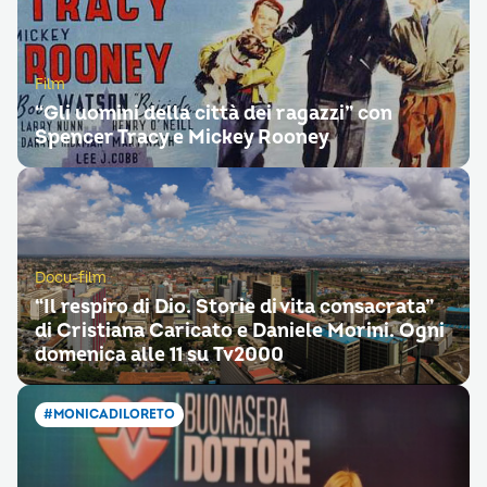
Film
“Gli uomini della città dei ragazzi” con
Spencer Tracy e Mickey Rooney
Docu-film
“Il respiro di Dio. Storie di vita consacrata”
di Cristiana Caricato e Daniele Morini. Ogni
domenica alle 11 su Tv2000
#MONICADILORETO