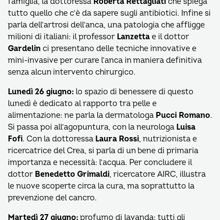
famiglia, la dottoressa
Roberta Rettagliati
che spiega
tutto quello che c’è da sapere sugli antibiotici. Infine si
parla dell’artrosi dell’anca, una patologia che affligge
milioni di italiani: il professor
Lanzetta
e il dottor
Gardelin
ci presentano delle tecniche innovative e
mini-invasive per curare l’anca in maniera definitiva
senza alcun intervento chirurgico.
Lunedì 26 giugno:
lo spazio di benessere di questo
lunedì è dedicato al rapporto tra pelle e
alimentazione: ne parla la dermatologa
Pucci Romano
.
Si passa poi all’agopuntura, con la neurologa
Luisa
Fofi
. Con la dottoressa
Laura Rossi
, nutrizionista e
ricercatrice del Crea, si parla di un bene di primaria
importanza e necessità: l’acqua. Per concludere il
dottor
Benedetto Grimaldi
, ricercatore AIRC, illustra
le nuove scoperte circa la cura, ma soprattutto la
prevenzione del cancro.
Martedì 27 giugno:
profumo di lavanda: tutti gli