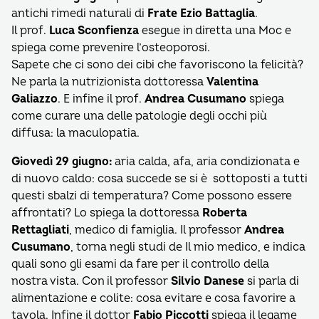
antichi rimedi naturali di
Frate Ezio Battaglia
.
Il prof.
Luca Sconfienza
esegue in diretta una Moc e
spiega come prevenire l’osteoporosi.
Sapete che ci sono dei cibi che favoriscono la felicità?
Ne parla la nutrizionista dottoressa
Valentina
Galiazzo
. E infine il prof.
Andrea Cusumano
spiega
come curare una delle patologie degli occhi più
diffusa: la maculopatia.
Giovedì 29 giugno:
aria calda, afa, aria condizionata e
di nuovo caldo: cosa succede se si è sottoposti a tutti
questi sbalzi di temperatura? Come possono essere
affrontati? Lo spiega la dottoressa
Roberta
Rettagliati
, medico di famiglia. Il professor
Andrea
Cusumano
, torna negli studi de Il mio medico, e indica
quali sono gli esami da fare per il controllo della
nostra vista. Con il professor
Silvio Danese
si parla di
alimentazione e colite: cosa evitare e cosa favorire a
tavola. Infine il dottor
Fabio
Piccotti
spiega il legame