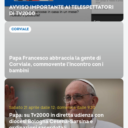
AVVISO IMPORTANTE AI TELESPETTATORI
DI TV2000
CORVIALE
Papa Francesco abbraccia la gente di
Corviale, commovente l’incontro con i
bambini
Sabato 21 aprile dalle 12; domenica dalle 9.20
Papa: su Tv2000 in diretta udienza con
diocesi Bologna Cesena-Sarsina e
ordinazioni sacerdotali