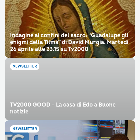
Indagine ai confini del sacro: “Guadalupe gli
enigmi della Tilma” di David Murgia. Martedì
26 aprile alle 23.15 su Tv2000
NEWSLETTER
TV2000 GOOD – La casa di Edo a Buone
notizie
NEWSLETTER