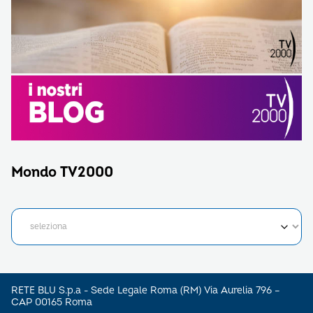
Mondo TV2000
RETE BLU S.p.a - Sede Legale Roma (RM) Via Aurelia 796 –
CAP 00165 Roma