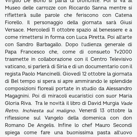
Virgilio De Bono si parla di bronchite. Poi si va al
Museo delle carrozze con Riccardo Sanna mentre si
rifletterà sulle parole che feriscono con Catena
Fiorello. Il personaggio della giornata sarà Giusi
Versace. Mercoledì 11 ottobre spazio al benessere e a
come rimettersi in forma con Luca Piretta. Poi all’arte
con Sandro Barbagallo. Dopo l’udienza generale di
Papa Francesco che, come di consueto Tv2000
trasmette in collaborazione con il Centro Televisivo
vaticano, si parlerà di Siria e di un documentario con il
regista Paolo Mancinelli. Giovedì 12 ottobre la giornata
di Bel tempo si spera si apre ammirando le splendide
composizioni floreali portate in studio da Alessandro
Magagnini. Poi di miracoli eucaristici con suor Maria
Gloria Riva. Tra le novità il libro di David Murgia
Vade
Retro. Inchiesta sul maligno
. Venerdì 13 ottobre la
riflessione sul Vangelo della domenica con don
Romano De Angelis. Infine lo chef Mauro Secondi
spiega come fare una buonissima pasta all’uovo