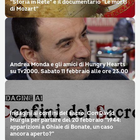
“Storia in Rete” e il documentario “Le morti
di Mozart”
Andrea Monda e gli amici di Hungry Hearts
su Tv2000. Sabato 11 febbraio alle ore 23.00
Indagini ai confini del sacro. Con David
Murgia per parlare del 20 febbraio “1944:
apparizioni a Ghiaie di Bonate, un caso
ancora aperto?”