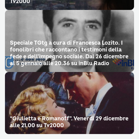
Tv2000
Speciale TGtg a cura di Francesca Lozito. I
fonolibri che raccontano i testimoni della
fede e dell’impegno sociale. Dal 26 dicembre
al 5 gennaio alle 20.36 su inBlu Radio
“Giulietta e Romanoff”. Venerdì 29 dicembre
alle 21.00 su Tv2000