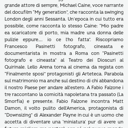
grande attore di sempre, Michael Caine, voce narrante
del docufilm “My generation”, che racconta la swinging
London degli anni Sessanta. Un’epoca in cui tutto era
possibile, come racconta lo stesso Caine: “Mio padre
ea scaricatore di porto, mia madre una donna delle
pulizie eppure…. io ce l’ho fatta”. Riscopriamo
Francesco Pasinetti fotografo, cineasta e
documentarista in mostra a Roma con “Pasinetti
fotografo e cineasta” al Teatro dei Dioscuri al
Quirinale. Lello Arena torna al cinema da regista con
“Finalmente sposi” protagonisti gli Arteteca. Parabola
sul matrimonio ma anche sul destino di chi abbandona
il nostro Paese per andare all’estero. A Fabio Falzone i
tre raccontano la comicità napoletana tra passato (La
Smorfia) e presente. Fabio Falzone incontra Matt
Damon, il volto pulito dell’America, protagonista di
“Downsizing” di Alexander Payne in cui è un uomo che
accetta di diventare una ‘miniatura’ pur di avere un