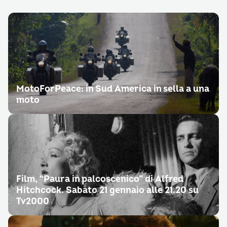
MotoForPeace: in Sud America in sella a una
moto
Film, “Paura in palcoscenico” di Alfred
Hitchcock. Sabato 21 gennaio alle 21.20 su
Tv2000