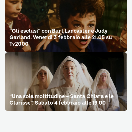
“Gli esclusi” con Burt Lancaster e Judy
Garland. Venerdì 3 febbraio alle 21.05 su
Tv2000
“Una sola moltitudine – Santa Chiara e le
Clarisse”. Sabato 4 febbraio alle 19.00