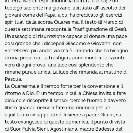
in Terra Santa respirandone la cultura biblica; è un
teologo sapiente ma giovane, abituato all’ ascolto dei
giovani come del Papa, a cui ha predicato gli esercizi
spirituali della scorsa Quaresima. Il testo di Marco di
questa settimana racconta la Trasfigurazione di Gesù.
Un assaggio di risurrezione capace di donare una pace
così grande che i discepoli Giacomo e Giovanni non
vorrebbero più andar via ma è il mondo che ha bisogno
di una presenza. La trasfigurazione mostra l’orizzonte
vero di ogni prova, una luce così splendente che
rimane pura e unica. La luce che rimanda al mattino di
Pasqua.
La Quaresima è il tempo forte per la conversione e il
ritorno a Dio. E’ un tempo in cui la Chiesa invita a fare
digiuno e riscoprire il senso: perché l’uomo è davvero
libero quando riesce a fare una rinuncia per un
equilibrato sviluppo di sé. Insieme a padre Giulio, sul
testo evangelico di questa domenica, il punto di vista
di Suor Fulvia Sieni, Agostiniana, madre Badessa del