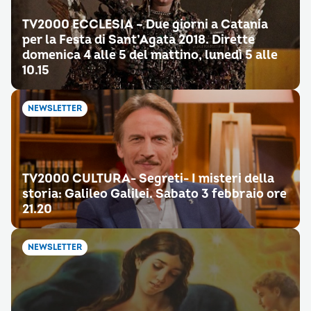
TV2000 ECCLESIA – Due giorni a Catania
per la Festa di Sant’Agata 2018. Dirette
domenica 4 alle 5 del mattino, lunedì 5 alle
10.15
NEWSLETTER
TV2000 CULTURA- Segreti- I misteri della
storia: Galileo Galilei. Sabato 3 febbraio ore
21.20
NEWSLETTER