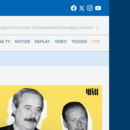
ampa
Comunicati Stampa
Newsletter
App
Contatti
DA TV
NOTIZIE
REPLAY
VIDEO
TG2000
LIVE