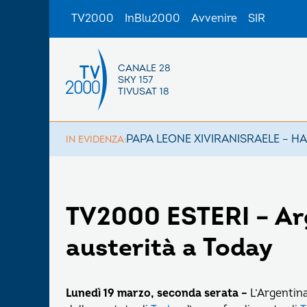
TV2000
InBlu2000
Avvenire
SIR
CANALE 28
SKY 157
TIVUSAT 18
PAPA LEONE XIV
IRAN
ISRAELE – H
IN EVIDENZA:
TV2000 ESTERI – Arg
austerità a Today
Lunedì 19 marzo, seconda serata –
L’Argentina