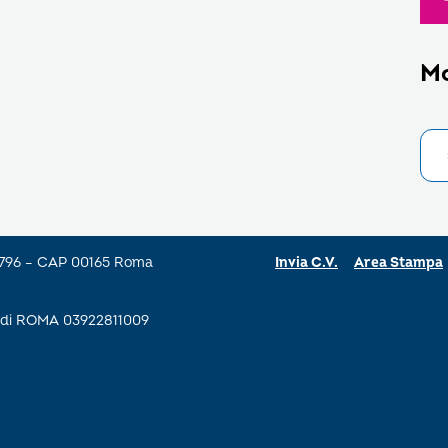
M
a 796 – CAP 00165 Roma
Invia C.V.
Area Stampa
se di ROMA 03922811009