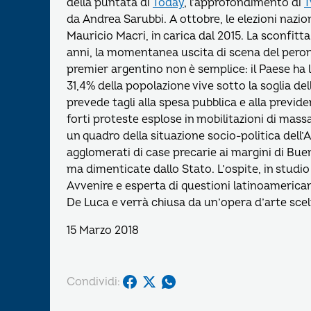
della puntata di
Today
, l’approfondimento di
T
da Andrea Sarubbi. A ottobre, le elezioni nazi
Mauricio Macri, in carica dal 2015. La sconfitt
anni, la momentanea uscita di scena del peroni
premier argentino non è semplice: il Paese ha la
31,4% della popolazione vive sotto la soglia de
prevede tagli alla spesa pubblica e alla previde
forti proteste esplose in mobilitazioni di massa
un quadro della situazione socio-politica dell’Arg
agglomerati di case precarie ai margini di Bue
ma dimenticate dallo Stato. L’ospite, in studio
Avvenire e esperta di questioni latinoamerican
De Luca e verrà chiusa da un’opera d’arte scel
15 Marzo 2018
Condividi: