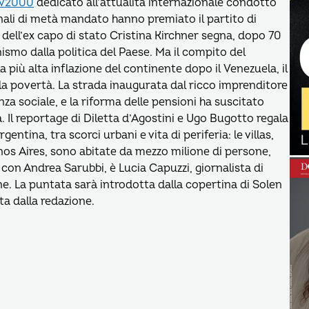
v2000
dedicato all’attualità internazionale condotto
onali di metà mandato hanno premiato il partito di
a dell’ex capo di stato Cristina Kirchner segna, dopo 70
smo dalla politica del Paese. Ma il compito del
 più alta inflazione del continente dopo il Venezuela, il
lla povertà. La strada inaugurata dal ricco imprenditore
nza sociale, e la riforma delle pensioni ha suscitato
. Il reportage di Diletta d’Agostini e Ugo Bugotto regala
entina, tra scorci urbani e vita di periferia: le villas,
nos Aires, sono abitate da mezzo milione di persone,
 con Andrea Sarubbi, è Lucia Capuzzi, giornalista di
e. La puntata sarà introdotta dalla copertina di Solen
ta dalla redazione.