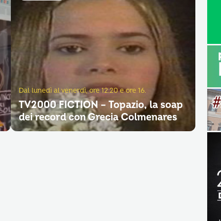
Dal lunedì al venerdì, ore 12.20 e ore 16.
TV2000 FICTION – Topazio, la soap
dei record con Grecia Colmenares