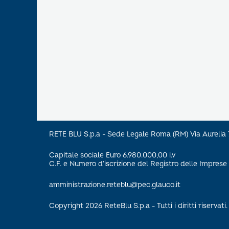
RETE BLU S.p.a - Sede Legale Roma (RM) Via Aureli
Capitale sociale Euro 6.980.000,00 i.v
C.F. e Numero d’iscrizione del Registro delle Impre
amministrazione.reteblu@pec.glauco.it
Copyright 2026 ReteBlu S.p.a - Tutti i diritti riservati.