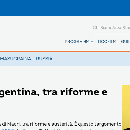
Chi Siamo
Area St
PROGRAMMI
DOCFILM
GUI
AMAS
UCRAINA – RUSSIA
entina, tra riforme e
 di Macri, tra riforme e austerità. È questo l’argomento