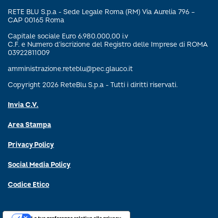
RETE BLU S.p.a - Sede Legale Roma (RM) Via Aurelia 796 –
CAP 00165 Roma
Capitale sociale Euro 6.980.000,00 i.v
C.F. e Numero d’iscrizione del Registro delle Imprese di ROMA
03922811009
amministrazione.reteblu@pec.glauco.it
Copyright 2026 ReteBlu S.p.a - Tutti i diritti riservati.
Invia C.V.
Area Stampa
Privacy Policy
Social Media Policy
Codice Etico
Le tue preferenze relative alla privacy