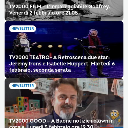
TV2000 FILM – L’impareggiabile Godfrey.
Venerdì 2 febbraio ore 21.05
NEWSLETTER
TV2000 TEATRO- A Retroscena due star:
Jeremy Irons e Isabelle Huppert. Martedì 6
febbraio, seconda serata
NEWSLETTER
TV2000 GOOD – A Buone notizie i clown in
corsia. Lunedì 5 febbraio ore 19.30