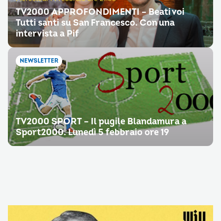
TV2000 APPROFONDIMENTI – Beati voi
Tutti santi su San Francesco. Con una
intervista a Pif
NEWSLETTER
TV2000 SPORT – Il pugile Blandamura a
Sport2000. Lunedì 5 febbraio ore 19