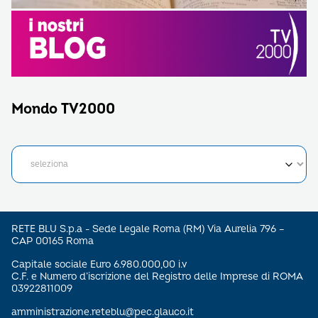
Mondo TV2000
RETE BLU S.p.a - Sede Legale Roma (RM) Via Aurelia 796 –
CAP 00165 Roma
Capitale sociale Euro 6.980.000,00 i.v
C.F. e Numero d’iscrizione del Registro delle Imprese di ROMA
03922811009
amministrazione.reteblu@pec.glauco.it