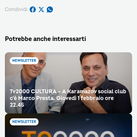
Condividi:
Potrebbe anche interessarti
NEWSLETTER
Tv2000 CULTURA – A Karamazov social club
c’è Marco Presta. Giovedì 1 febbraio ore
22.45
NEWSLETTER