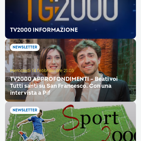
TV2000 INFORMAZIONE
NEWSLETTER
Mercoledì 14 febbraio ore 21.05
TV2000 APPROFONDIMENTI – Beati voi
Tutti santi su San Francesco. Con una
intervista a Pif
NEWSLETTER