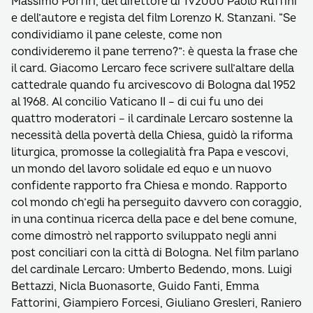
Massimo Porfiri, del direttore di Tv2000 Paolo Ruffini
e dell’autore e regista del film Lorenzo K. Stanzani. “Se
condividiamo il pane celeste, come non
condivideremo il pane terreno?”: è questa la frase che
il card. Giacomo Lercaro fece scrivere sull’altare della
cattedrale quando fu arcivescovo di Bologna dal 1952
al 1968. Al concilio Vaticano II – di cui fu uno dei
quattro moderatori – il cardinale Lercaro sostenne la
necessità della povertà della Chiesa, guidò la riforma
liturgica, promosse la collegialità fra Papa e vescovi,
un mondo del lavoro solidale ed equo e un nuovo
confidente rapporto fra Chiesa e mondo. Rapporto
col mondo ch’egli ha perseguito davvero con coraggio,
in una continua ricerca della pace e del bene comune,
come dimostrò nel rapporto sviluppato negli anni
post conciliari con la città di Bologna. Nel film parlano
del cardinale Lercaro: Umberto Bedendo, mons. Luigi
Bettazzi, Nicla Buonasorte, Guido Fanti, Emma
Fattorini, Giampiero Forcesi, Giuliano Gresleri, Raniero