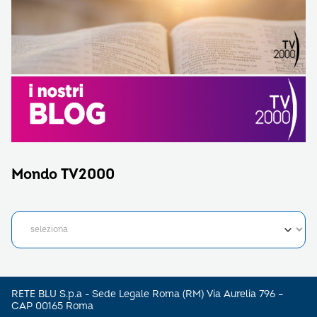
Mondo TV2000
RETE BLU S.p.a - Sede Legale Roma (RM) Via Aurelia 796 –
CAP 00165 Roma