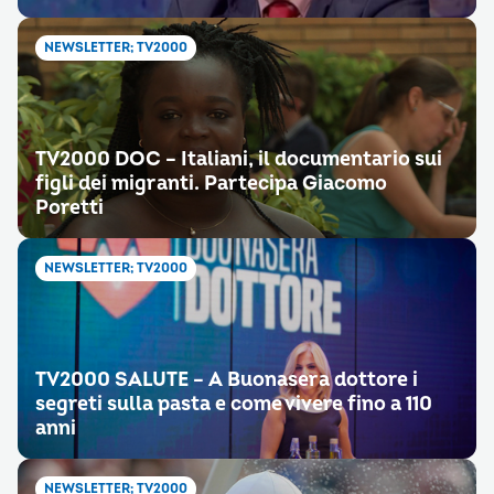
NEWSLETTER; TV2000
TV2000 DOC – Italiani, il documentario sui
figli dei migranti. Partecipa Giacomo
Poretti
NEWSLETTER; TV2000
TV2000 SALUTE – A Buonasera dottore i
segreti sulla pasta e come vivere fino a 110
anni
NEWSLETTER; TV2000