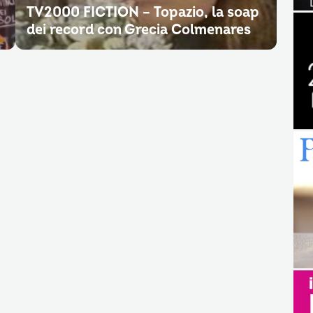
TV2000 FICTION – Topazio, la soap
dei record con Grecia Colmenares