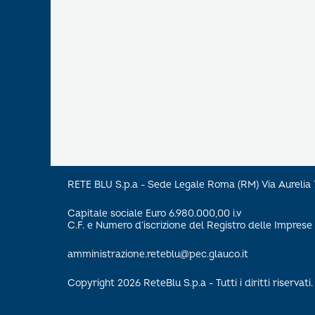
RETE BLU S.p.a - Sede Legale Roma (RM) Via Aureli
Capitale sociale Euro 6.980.000,00 i.v
C.F. e Numero d’iscrizione del Registro delle Impre
amministrazione.reteblu@pec.glauco.it
Copyright 2026 ReteBlu S.p.a - Tutti i diritti riservati.