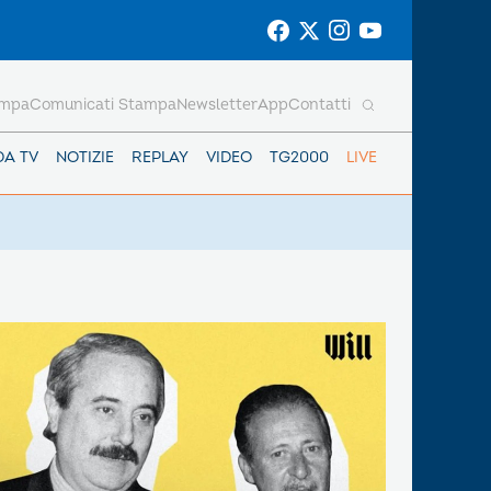
ampa
Comunicati Stampa
Newsletter
App
Contatti
DA TV
NOTIZIE
REPLAY
VIDEO
TG2000
LIVE