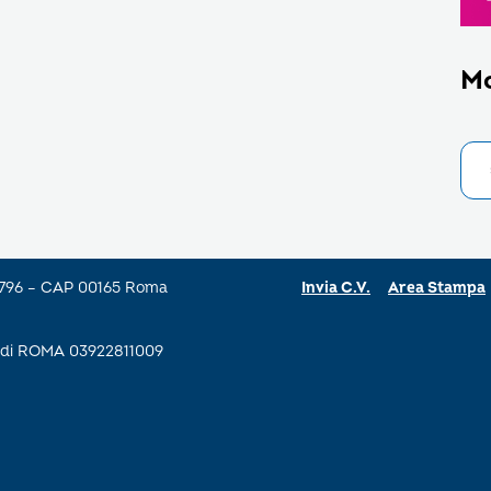
M
a 796 – CAP 00165 Roma
Invia C.V.
Area Stampa
se di ROMA 03922811009