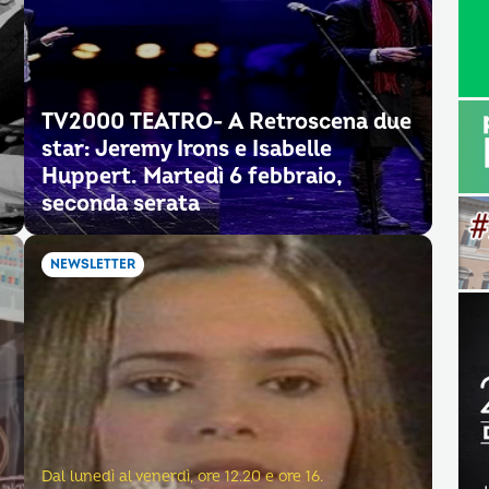
TV2000 TEATRO- A Retroscena due
star: Jeremy Irons e Isabelle
Huppert. Martedì 6 febbraio,
seconda serata
NEWSLETTER
Dal lunedì al venerdì, ore 12.20 e ore 16.