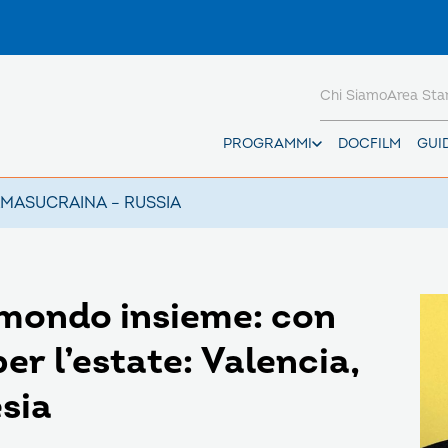
Chi Siamo
Area St
PROGRAMMI
DOCFILM
GUI
AMAS
UCRAINA – RUSSIA
 mondo insieme: con
er l’estate: Valencia,
esia