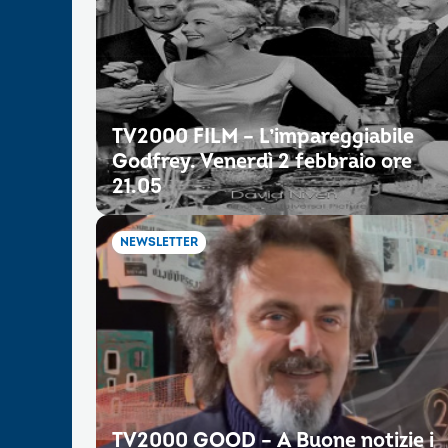
TV2000 FILM – L’impareggiabile
Godfrey. Venerdì 2 febbraio ore
21.05
NEWSLETTER
TV2000 GOOD – A Buone notizie i