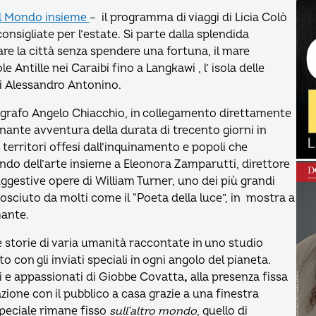
l Mondo insieme
– il programma di viaggi di Licia Colò
nsigliate per l’estate. Si parte dalla splendida
tare la città senza spendere una fortuna, il mare
e Antille nei Caraibi fino a Langkawi , l’ isola delle
 di Alessandro Antonino.
fotografo Angelo Chiacchio, in collegamento direttamente
inante avventura della durata di trecento giorni in
territori offesi dall’inquinamento e popoli che
mondo dell’arte insieme a Eleonora Zamparutti, direttore
uggestive opere di William Turner, uno dei più grandi
nosciuto da molti come il “Poeta della luce”, in mostra a
mante.
torie di varia umanità raccontate in uno studio
con gli inviati speciali in ogni angolo del pianeta.
ci e appassionati di Giobbe Covatta
,
alla presenza fissa
azione con il pubblico a casa grazie a una finestra
speciale rimane fisso
sull’altro mondo
, quello di