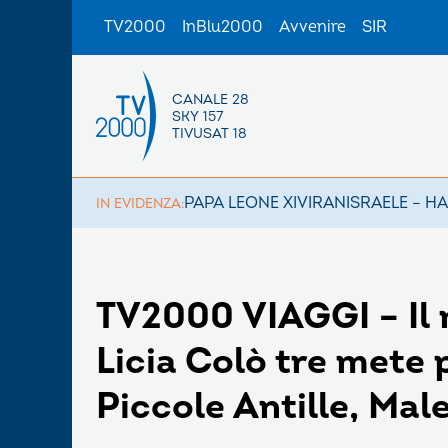
TV2000
InBlu2000
Avvenire
SIR
CANALE 28
SKY 157
TIVUSAT 18
PAPA LEONE XIV
IRAN
ISRAELE – H
IN EVIDENZA:
TV2000 VIAGGI – Il
Licia Colò tre mete p
Piccole Antille, Mal