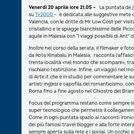
Venerdì 20 aprile iore 21.05 –
La puntata de
I
su
Tv2000
– è dedicata alle suggestive mete co
Valencia, con le dritte di Mr Low Cost per visi
cristallino e le spiagge bianchissime delle Piccol
aquile in Malesia con “I viaggi possibili di Ant”
Inoltre nel corso della serata, il filmaker e 
da Kota Kinabalu in Malesia, racconta l’affasc
trenta località «nel mondo che scompare», tra 
rischiano l’estinzione. Infine, un viaggio nel 
di Arte.it che è in studio per commentare le s
artisti inglesi e capofila del romanticismo, co
Roma fino a fine agosto nel Chiostro del Bra
Focus del programma restano come sempre le s
super tecnologico che permette il collegamento 
Come in ogni puntata spazio ai racconti ironi
dei più famosi travel blogger e alla forte inter
sempre aperta sulla rete e i social. Un occhio 