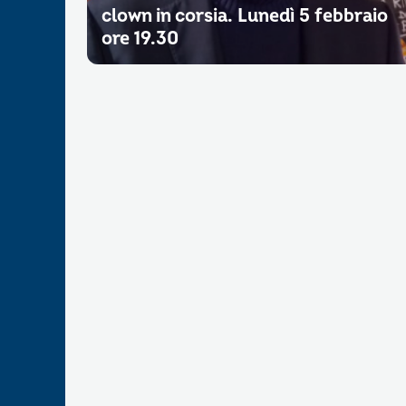
clown in corsia. Lunedì 5 febbraio
ore 19.30