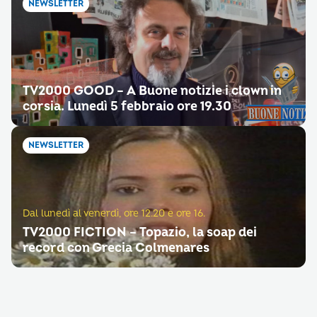
NEWSLETTER
TV2000 GOOD – A Buone notizie i clown in
corsia. Lunedì 5 febbraio ore 19.30
NEWSLETTER
Dal lunedì al venerdì, ore 12.20 e ore 16.
TV2000 FICTION – Topazio, la soap dei
record con Grecia Colmenares