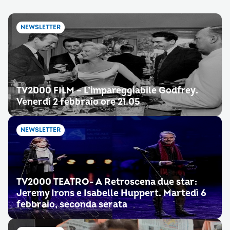
NEWSLETTER
TV2000 FILM – L’impareggiabile Godfrey.
Venerdì 2 febbraio ore 21.05
NEWSLETTER
TV2000 TEATRO- A Retroscena due star:
Jeremy Irons e Isabelle Huppert. Martedì 6
febbraio, seconda serata