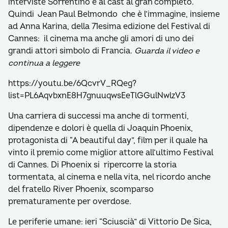
interviste Sorrentino e al cast al gran completo.
Quindi Jean Paul Belmondo che è l’immagine, insieme
ad Anna Karina, della 71esima edizione del Festival di
Cannes: il cinema ma anche gli amori di uno dei
grandi attori simbolo di Francia.
Guarda il video e
continua a leggere
https://youtu.be/6QcvrV_RQeg?
list=PL6AqvbxnE8H7gnuuqwsEeTlGGulNwlzV3
Una carriera di successi ma anche di tormenti,
dipendenze e dolori è quella di Joaquin Phoenix,
protagonista di “A beautiful day”, film per il quale ha
vinto il premio come miglior attore all’ultimo Festival
di Cannes. Di Phoenix si ripercorre la storia
tormentata, al cinema e nella vita, nel ricordo anche
del fratello River Phoenix, scomparso
prematuramente per overdose.
Le periferie umane: ieri “Sciuscià” di Vittorio De Sica,