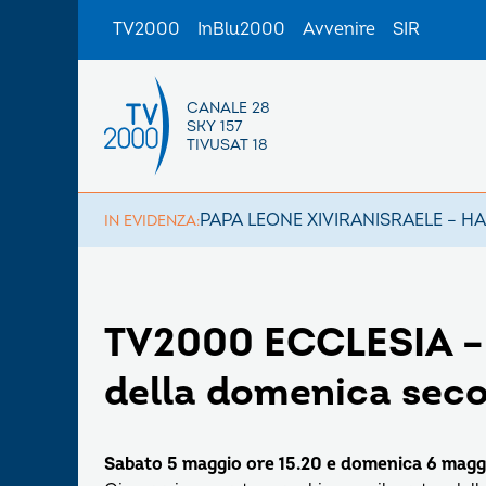
TV2000
InBlu2000
Avvenire
SIR
CANALE 28
SKY 157
TIVUSAT 18
PAPA LEONE XIV
IRAN
ISRAELE – H
IN EVIDENZA:
TV2000 ECCLESIA – S
della domenica sec
Sabato 5 maggio ore 15.20 e domenica 6 magg