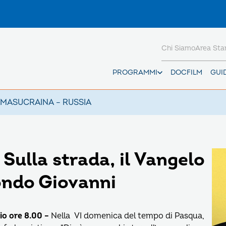
Chi Siamo
Area St
PROGRAMMI
DOCFILM
GUI
AMAS
UCRAINA – RUSSIA
ulla strada, il Vangelo
ondo Giovanni
io ore 8.00 –
Nella VI domenica del tempo di Pasqua,