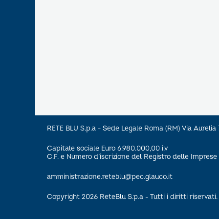
RETE BLU S.p.a - Sede Legale Roma (RM) Via Aureli
Capitale sociale Euro 6.980.000,00 i.v
C.F. e Numero d’iscrizione del Registro delle Impre
amministrazione.reteblu@pec.glauco.it
Copyright 2026 ReteBlu S.p.a - Tutti i diritti riservati.