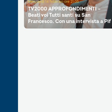
Mercoledì 14 febbraio ore 21.05
TV2000 APPROFONDIMENTI –
Beati voi Tutti santi su San
Francesco. Con una intervista a Pif