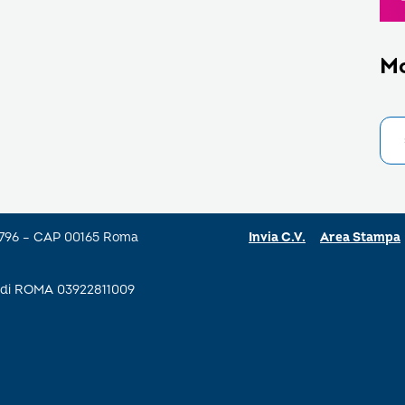
M
a 796 – CAP 00165 Roma
Invia C.V.
Area Stampa
se di ROMA 03922811009