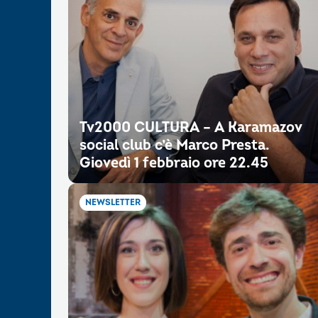
Tv2000 CULTURA – A Karamazov
social club c’è Marco Presta.
Giovedì 1 febbraio ore 22.45
NEWSLETTER