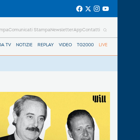
ampa
Comunicati Stampa
Newsletter
App
Contatti
DA TV
NOTIZIE
REPLAY
VIDEO
TG2000
LIVE