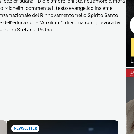
 fede cristiana: “Dio è amore; chi sta nell’amore dimora
iulio Michelini commenta il testo evangelico insieme
idenza nazionale del Rinnovamento nello Spirito Santo
nze dell’educazione “Auxilium” di Roma con gli evocativi
 sono di Stefania Pedna.
NEWSLETTER