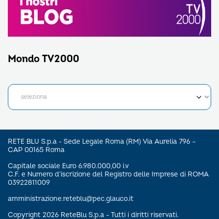
Mondo TV2000
RETE BLU S.p.a - Sede Legale Roma (RM) Via Aurelia 796 –
CAP 00165 Roma
Capitale sociale Euro 6.980.000,00 i.v
C.F. e Numero d’iscrizione del Registro delle Imprese di ROMA
03922811009
amministrazione.reteblu@pec.glauco.it
Copyright 2026 ReteBlu S.p.a - Tutti i diritti riservati.