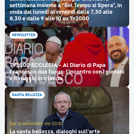
settimana insieme a “Bel Tempo si Spera”, in
onda dal lunedì al venerdì dalle 7,30 alle
8,30 e dalle 9 alle 10 su Tv2000
NEWSLETTER
TV2000 ECCLESIA – Al Diario di Papa
Francesco due focus: l’incontro con i giovani
e il viaggio in Irlanda
SANTA BELLEZZA
Dal 16 settembre ore 20.30
La santa bellezza, dialoghi sull’arte