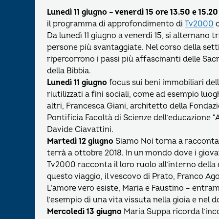
Lunedì 11 giugno – venerdì 15 ore 13.50 e 15.20
il programma di approfondimento di
Tv2000
c
Da lunedì 11 giugno a venerdì 15, si alternano tra
persone più svantaggiate. Nel corso della setti
ripercorrono i passi più affascinanti delle Sac
della Bibbia.
Lunedì 11 giugno
focus sui beni immobiliari del
riutilizzati a fini sociali, come ad esempio luog
altri, Francesca Giani, architetto della Fond
Pontificia Facoltà di Scienze dell’educazione “
Davide Ciavattini.
Martedì 12 giugno
Siamo Noi torna a raccontare 
terrà a ottobre 2018. In un mondo dove i giov
Tv2000 racconta il loro ruolo all’interno della 
questo viaggio, il vescovo di Prato, Franco Agos
L’amore vero esiste, Maria e Faustino – entram
l’esempio di una vita vissuta nella gioia e nel d
Mercoledì 13 giugno
Maria Suppa ricorda l’inco