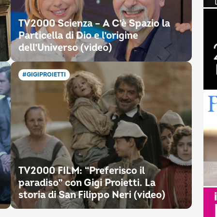
TV2000 Scienza – A C’è Spazio la
Particella di Dio e l’origine
dell’Universo (video)
#GIGIPROIETTI
TV2000 FILM: “Preferisco il
paradiso” con Gigi Proietti. La
storia di San Filippo Neri (video)