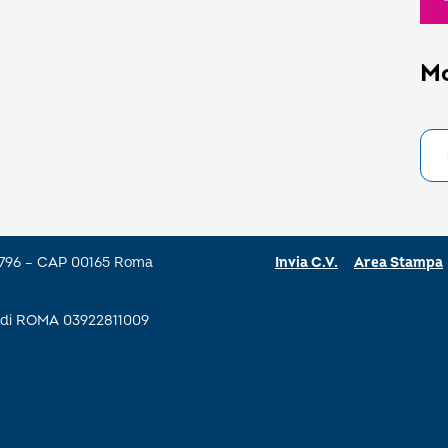
M
a 796 – CAP 00165 Roma
Invia C.V.
Area Stampa
se di ROMA 03922811009