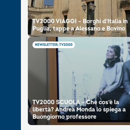
TV2000 VIAGGI – Borghi d’Italia in
Puglia, tappe a Alessano e Bovino
NEWSLETTER; TV2000
TV2000 SCUOLA – Che cos’è la
libertà? Andrea Monda lo spiega a
Buongiorno professore