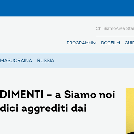
Chi Siamo
Area St
PROGRAMMI
DOCFILM
GUI
AMAS
UCRAINA – RUSSIA
MENTI – a Siamo noi
dici aggrediti dai