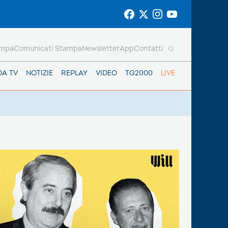
ampa
Comunicati Stampa
Newsletter
App
Contatti
DA TV
NOTIZIE
REPLAY
VIDEO
TG2000
LIVE