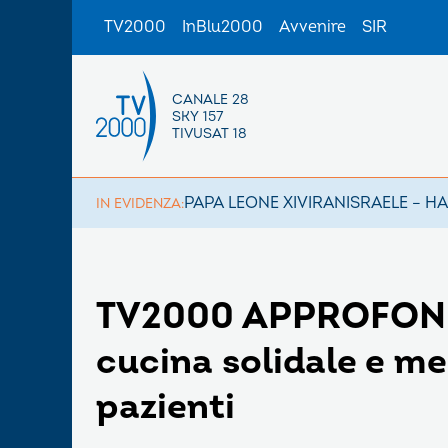
TV2000
InBlu2000
Avvenire
SIR
CANALE 28
SKY 157
TIVUSAT 18
PAPA LEONE XIV
IRAN
ISRAELE – H
IN EVIDENZA:
TV2000 APPROFONDI
cucina solidale e me
pazienti