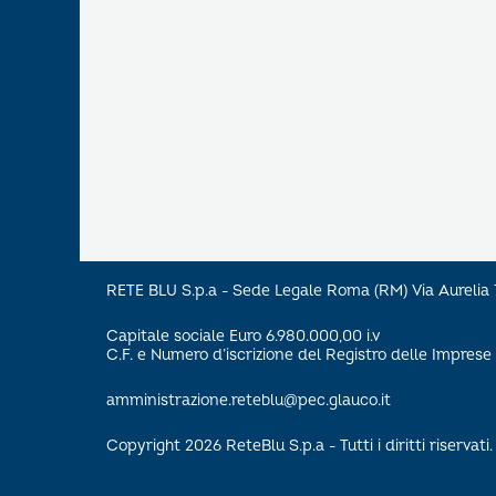
RETE BLU S.p.a - Sede Legale Roma (RM) Via Aureli
Capitale sociale Euro 6.980.000,00 i.v
C.F. e Numero d’iscrizione del Registro delle Impre
amministrazione.reteblu@pec.glauco.it
Copyright 2026 ReteBlu S.p.a - Tutti i diritti riservati.