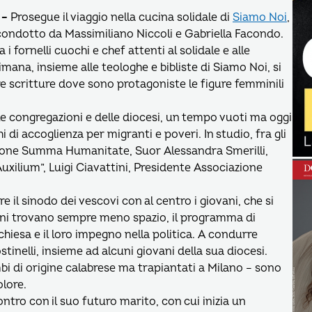
 –
Prosegue il viaggio nella cucina solidale di
Siamo Noi
,
ondotto da Massimiliano Niccoli e Gabriella Facondo.
 i fornelli cuochi e chef attenti al solidale e alle
mana, insieme alle teologhe e bibliste di Siamo Noi, si
re scritture dove sono protagoniste le figure femminili
le congregazioni e delle diocesi, un tempo vuoti ma oggi
hi di accoglienza per migranti e poveri. In studio, fra gli
azione Summa Humanitate, Suor Alessandra Smerilli,
Auxilium”, Luigi Ciavattini, Presidente Associazione
il sinodo dei vescovi con al centro i giovani, che si
ani trovano sempre meno spazio, il programma di
chiesa e il loro impegno nella politica. A condurre
tinelli, insieme ad alcuni giovani della sua diocesi.
bi di origine calabrese ma trapiantati a Milano – sono
olore.
ntro con il suo futuro marito, con cui inizia un