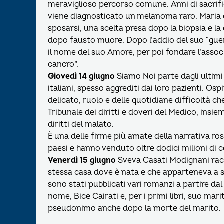
meraviglioso percorso comune. Anni di sacrific
viene diagnosticato un melanoma raro. Maria 
sposarsi, una scelta presa dopo la biopsia e la d
dopo fausto muore. Dopo l’addio del suo “guer
il nome del suo Amore, per poi fondare l’assoc
cancro”.
Giovedì 14 giugno
Siamo Noi parte dagli ultimi
italiani, spesso aggrediti dai loro pazienti. Os
delicato, ruolo e delle quotidiane difficoltà c
Tribunale dei diritti e doveri del Medico, insie
diritti del malato.
È una delle firme più amate della narrativa ro
paesi e hanno venduto oltre dodici milioni di c
Venerdì 15 giugno
Sveva Casati Modignani racc
stessa casa dove è nata e che apparteneva a 
sono stati pubblicati vari romanzi a partire dal
nome, Bice Cairati e, per i primi libri, suo ma
pseudonimo anche dopo la morte del marito.