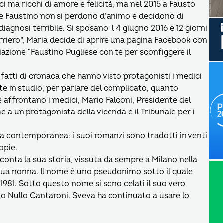
i ma ricchi di amore e felicità, ma nel 2015 a Fausto
e Faustino non si perdono d’animo e decidono di
iagnosi terribile. Si sposano il 4 giugno 2016 e 12 giorni
riero”, Maria decide di aprire una pagina Facebook con
iazione “Faustino Pugliese con te per sconfiggere il
 fatti di cronaca che hanno visto protagonisti i medici
pite in studio, per parlare del complicato, quanto
he affrontano i medici, Mario Falconi, Presidente del
me a un protagonista della vicenda e il Tribunale per i
sa contemporanea: i suoi romanzi sono tradotti in venti
opie.
onta la sua storia, vissuta da sempre a Milano nella
sua nonna. Il nome è uno pseudonimo sotto il quale
 1981. Sotto questo nome si sono celati il suo vero
rito Nullo Cantaroni. Sveva ha continuato a usare lo