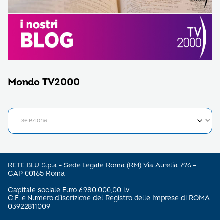
Mondo TV2000
RETE BLU S.p.a - Sede Legale Roma (RM) Via Aurelia 796 –
CAP 00165 Roma
Capitale sociale Euro 6.980.000,00 i.v
C.F. e Numero d’iscrizione del Registro delle Imprese di ROMA
03922811009