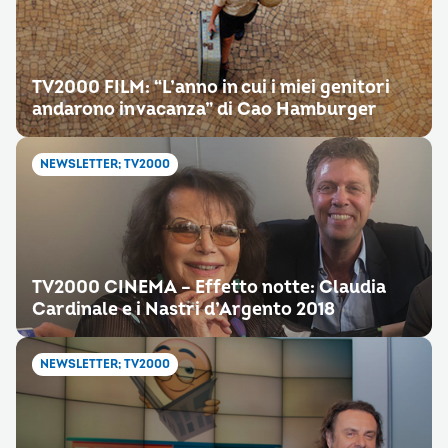
TV2000 FILM: “L’anno in cui i miei genitori
andarono in vacanza” di Cao Hamburger
NEWSLETTER; TV2000
TV2000 CINEMA – Effetto notte: Claudia
Cardinale e i Nastri d’Argento 2018
NEWSLETTER; TV2000