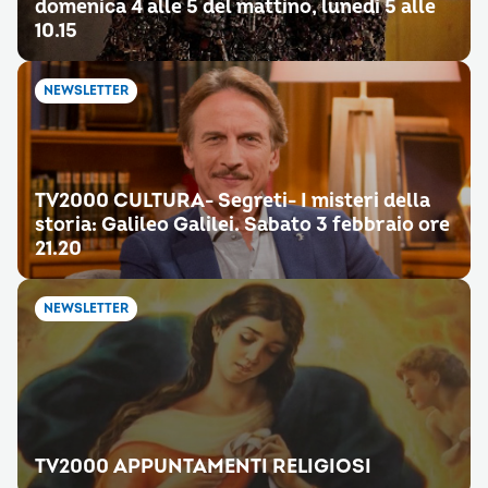
domenica 4 alle 5 del mattino, lunedì 5 alle
10.15
NEWSLETTER
TV2000 CULTURA- Segreti- I misteri della
storia: Galileo Galilei. Sabato 3 febbraio ore
21.20
NEWSLETTER
TV2000 APPUNTAMENTI RELIGIOSI