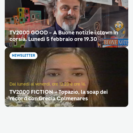
TV2000 GOOD – A Buone notizie i clown in
corsia. Lunedì 5 febbraio ore 19.30
NEWSLETTER
Dal lunedì al venerdì, ore 12.20 e ore 16.
TV2000 FICTION – Topazio, la soap dei
record con Grecia Colmenares