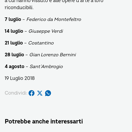
a cui hanno vissuto e alle opere d’arte a loro
riconducibili.
7 luglio
–
Federico da Montefeltro
14 luglio
–
Giuseppe Verdi
21 luglio
–
Costantino
28 luglio
–
Gian Lorenzo Bernini
4 agosto
–
Sant’Ambrogio
19 Luglio 2018
Condividi:
Potrebbe anche interessarti