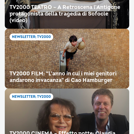
TV2000 TEATRO – A Retroscena l’Antigone
protagonista della tragedia di Sofocle
(video)
NEWSLETTER; TV2000
TV2000 FILM: “L’anno in cui i miei genitori
andarono in vacanza” di Cao Hamburger
NEWSLETTER; TV2000
TV2000 CINEMA – Effetto notte: Claudia