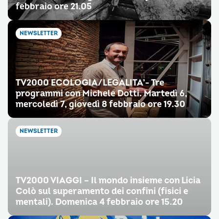
febbraio ore 21.05
NEWSLETTER
TV2000 ECOLOGIA/LEGALITA’- Tre
programmi con Michele Dotti. Martedì 6,
mercoledì 7, giovedì 8 febbraio ore 19.30
NEWSLETTER
TV2000 VIAGGI – Il mondo insieme con Licia
Colò sul superamento dei confini (fisici e
mentali). Domenica 4 febbraio ore 15.20