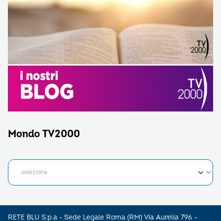
Mondo TV2000
RETE BLU S.p.a - Sede Legale Roma (RM) Via Aurelia 796 –