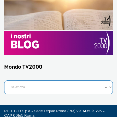
Mondo TV2000
RETE BLU S.p.a - Sede Legale Roma (RM) Via Aurelia 796 –
CAP 00165 Roma