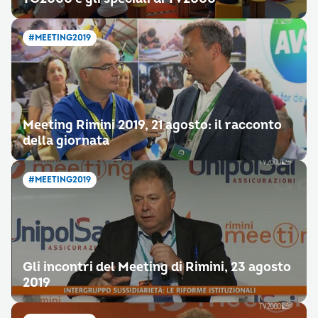
#MEETING2019
Meeting Rimini 2019, 21 agosto: il racconto
della giornata
#MEETING2019
Gli incontri del Meeting di Rimini, 23 agosto
2019