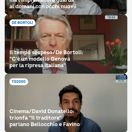
ma l’imprenditore guarda
al domani con occhi nuovii
DE BORTOLI
Il tempo sospeso/De Bortoli:
“C’è un modello Genova
per la ripresa italiana”
TG2000
Cinema/David Donatello:
trionfa “Il traditore”
parlano Bellocchio e Favino