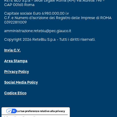
RETE BLU S.p.a - Sede Legale Roma (RM) Via Aurelia 796 –
CAP 00165 Roma
Capitale sociale Euro 6.980.000,00 i.v
C.F. e Numero d’iscrizione del Registro delle Imprese di ROMA
03922811009
amministrazione.reteblu@pec.glauco.it
Copyright 2026 ReteBlu S.p.a - Tutti i diritti riservati.
Invia C.V.
Area Stampa
Privacy Policy
Social Media Policy
Codice Etico
Le tue preferenze relative alla privacy