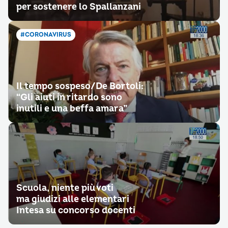
per sostenere lo Spallanzani
#CORONAVIRUS
Il tempo sospeso/De Bortoli:
“Gli aiuti in ritardo sono
inutili e una beffa amara”
Scuola, niente più voti
ma giudizi alle elementari
Intesa su concorso docenti