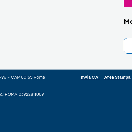
M
a 796 – CAP 00165 Roma
Invia C.V.
Area Stampa
se di ROMA 03922811009