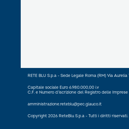
RETE BLU S.p.a - Sede Legale Roma (RM) Via Aureli
Capitale sociale Euro 6.980.000,00 i.v
C.F. e Numero d’iscrizione del Registro delle Impre
amministrazione.reteblu@pec.glauco.it
Copyright 2026 ReteBlu S.p.a - Tutti i diritti riservati.