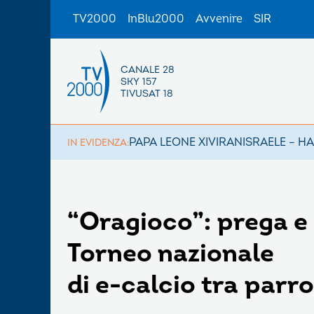
TV2000
InBlu2000
Avvenire
SIR
CANALE 28
SKY 157
TIVUSAT 18
PAPA LEONE XIV
IRAN
ISRAELE – H
IN EVIDENZA:
“Oragioco”: prega e
Torneo nazionale
di e-calcio tra parr