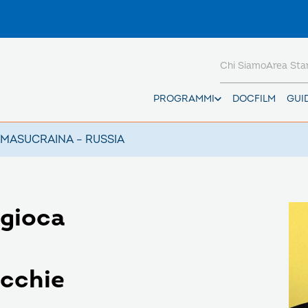
Chi Siamo
Area St
PROGRAMMI
DOCFILM
GUI
AMAS
UCRAINA – RUSSIA
 gioca
occhie