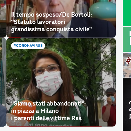
Il tempo sospeso/De Bortoli:
“Statuto lavoratori
grandissima conquista civile”
#CORONAVIRUS
“Siamo stati abbandonati”:
in piazza a Milano
i parenti delle vittime Rsa