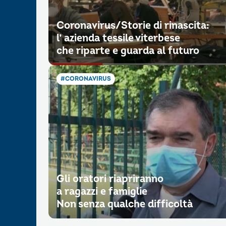
Coronavirus/Storie di rinascita:
l’ azienda tessile viterbese
che riparte e guarda al futuro
#CORONAVIRUS
Gli oratori riapriranno
a ragazzi e famiglie
Non senza qualche difficoltà