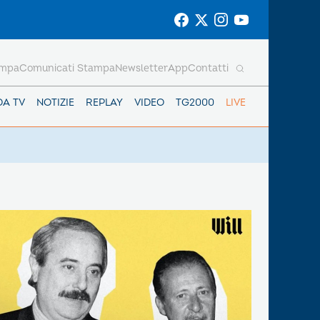
ampa
Comunicati Stampa
Newsletter
App
Contatti
DA TV
NOTIZIE
REPLAY
VIDEO
TG2000
LIVE