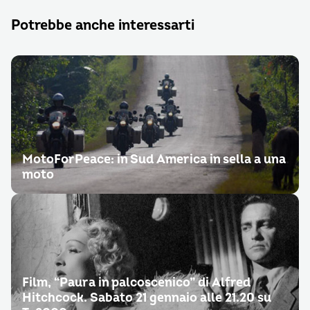
Potrebbe anche interessarti
MotoForPeace: in Sud America in sella a una
moto
Film, “Paura in palcoscenico” di Alfred
Hitchcock. Sabato 21 gennaio alle 21.20 su