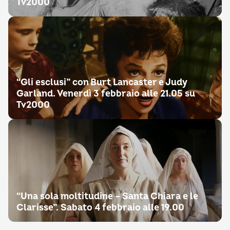
Tv2000
“Gli esclusi” con Burt Lancaster e Judy
Garland. Venerdì 3 febbraio alle 21.05 su
Tv2000
“Una sola moltitudine – Santa Chiara e le
Clarisse”. Sabato 4 febbraio alle 19.00