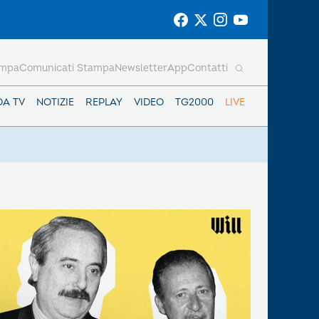
ampa
Comunicati Stampa
Newsletter
App
Contatti
DA TV
NOTIZIE
REPLAY
VIDEO
TG2000
LIVE