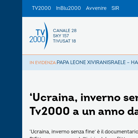
TV2000
InBlu2000
Avvenire
SIR
CANALE 28
SKY 157
TIVUSAT 18
PAPA LEONE XIV
IRAN
ISRAELE – H
IN EVIDENZA:
‘Ucraina, inverno senz
Tv2000 a un anno dal
‘Ucraina, inverno senza fine’ è il documentario