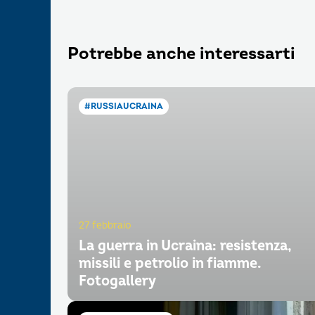
Potrebbe anche interessarti
#RUSSIAUCRAINA
27 febbraio
La guerra in Ucraina: resistenza,
missili e petrolio in fiamme.
Fotogallery