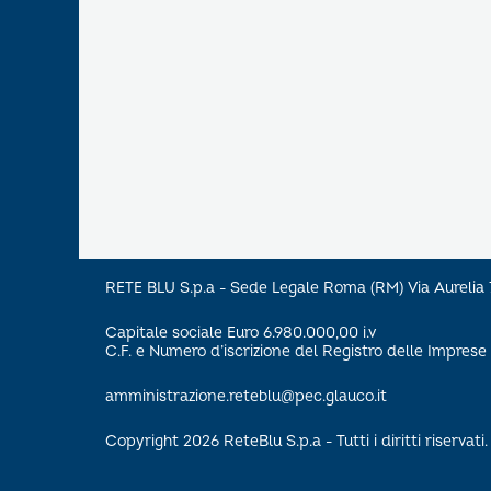
RETE BLU S.p.a - Sede Legale Roma (RM) Via Aureli
Capitale sociale Euro 6.980.000,00 i.v
C.F. e Numero d’iscrizione del Registro delle Impre
amministrazione.reteblu@pec.glauco.it
Copyright 2026 ReteBlu S.p.a - Tutti i diritti riservati.