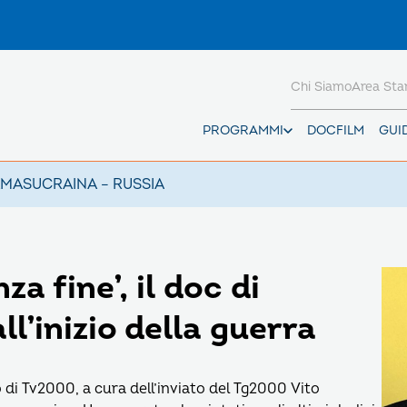
Chi Siamo
Area St
PROGRAMMI
DOCFILM
GUI
AMAS
UCRAINA – RUSSIA
a fine’, il doc di
l’inizio della guerra
 di Tv2000, a cura dell’inviato del Tg2000 Vito