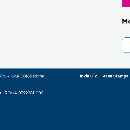
M
a 796 – CAP 00165 Roma
Invia C.V.
Area Stampa
se di ROMA 03922811009