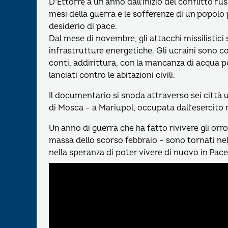
D’Ettorre a un anno dall’inizio del conflitto ru
mesi della guerra e le sofferenze di un popolo 
desiderio di pace.
Dal mese di novembre, gli attacchi missilistici s
infrastrutture energetiche. Gli ucraini sono cost
conti, addirittura, con la mancanza di acqua pot
lanciati contro le abitazioni civili.
Il documentario si snoda attraverso sei città uc
di Mosca – a Mariupol, occupata dall’esercito 
Un anno di guerra che ha fatto rivivere gli orro
massa dello scorso febbraio – sono tornati nel
nella speranza di poter vivere di nuovo in Pace