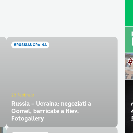
#RUSSIAUCRAINA
28 febbraio
Russia – Ucraina: negoziati a
Gomel, barricate a Kiev.
Fotogallery