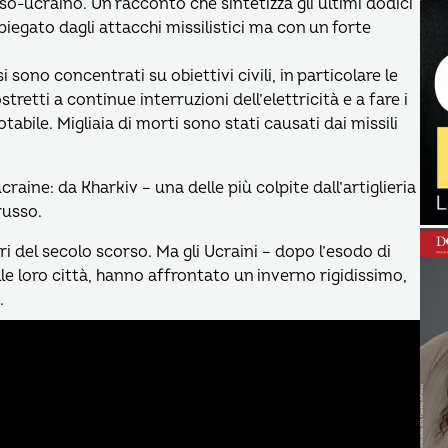
sso-ucraino. Un racconto che sintetizza gli ultimi dodici
piegato dagli attacchi missilistici ma con un forte
i sono concentrati su obiettivi civili, in particolare le
retti a continue interruzioni dell’elettricità e a fare i
abile. Migliaia di morti sono stati causati dai missili
raine: da Kharkiv – una delle più colpite dall’artiglieria
russo.
ri del secolo scorso. Ma gli Ucraini – dopo l’esodo di
le loro città, hanno affrontato un inverno rigidissimo,
.