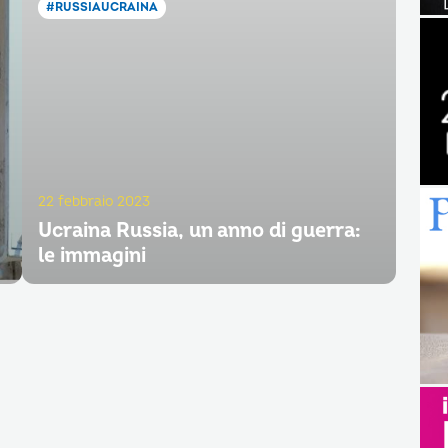
#RUSSIAUCRAINA
22 febbraio 2023
Ucraina Russia, un anno di guerra:
le immagini