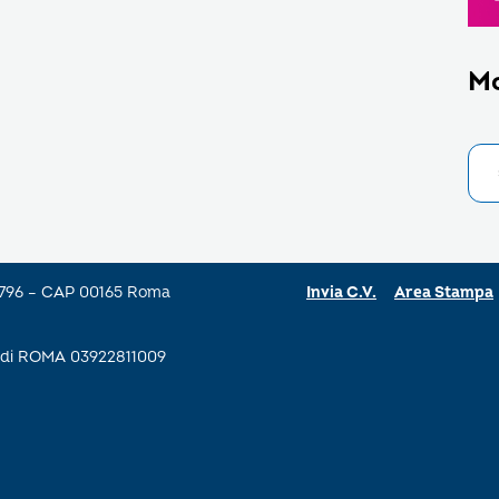
M
a 796 – CAP 00165 Roma
Invia C.V.
Area Stampa
se di ROMA 03922811009