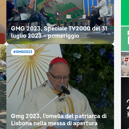
GMG 2023, Speciale TV2000 del 31
luglio 2023 – pomeriggio
#GMG2023
Gmg 2023, l’omelia del patriarca di
Lisbona nella messa di apertura