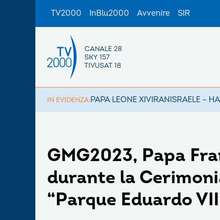
TV2000
InBlu2000
Avvenire
SIR
CANALE 28
SKY 157
TIVUSAT 18
PAPA LEONE XIV
IRAN
ISRAELE – H
IN EVIDENZA:
GMG2023, Papa Fran
durante la Cerimoni
“Parque Eduardo VII