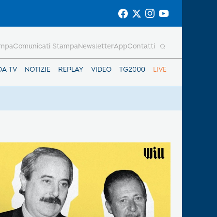
ampa
Comunicati Stampa
Newsletter
App
Contatti
DA TV
NOTIZIE
REPLAY
VIDEO
TG2000
LIVE