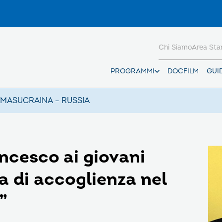
Chi Siamo
Area St
PROGRAMMI
DOCFILM
GUI
AMAS
UCRAINA – RUSSIA
cesco ai giovani
a di accoglienza nel
”