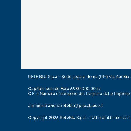
RETE BLU S.p.a - Sede Legale Roma (RM) Via Aureli
Capitale sociale Euro 6.980.000,00 i.v
C.F. e Numero d’iscrizione del Registro delle Impre
amministrazione.reteblu@pec.glauco.it
Copyright 2026 ReteBlu S.p.a - Tutti i diritti riservati.