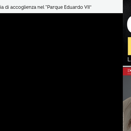
a di accoglienza nel “Parque Eduardo VII”