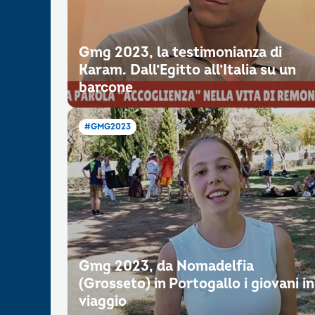
Gmg 2023, la testimonianza di
Karam. Dall’Egitto all’Italia su un
barcone
#GMG2023
Gmg 2023, da Nomadelfia
(Grosseto) in Portogallo i giovani in
viaggio