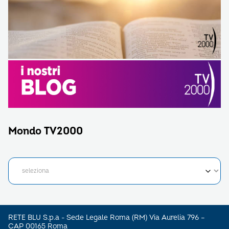
Mondo TV2000
RETE BLU S.p.a - Sede Legale Roma (RM) Via Aurelia 796 –
CAP 00165 Roma