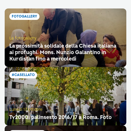
FOTOGALLERY
La fotogallery
La prossimità solidale della Chiesa italiana
ai profughi. Mons. Nunzio Galantino in
Kurdistan fino a mercoledì
#CASELLATO
Lunedì 17 ottobre
Tv2000: palinsesto 2016/17 a Roma. Foto