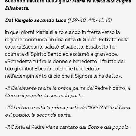
Secondo mistero della gioia:
Maria fa visita alla cugina
Elisabetta
.
Dal Vangelo secondo Luca
(1,39-40. 41b-42.45)
In quei giorni Maria si alzò e andò in fretta verso la
regione montuosa, in una città di Giuda. Entrata nella
casa di Zaccaria, salutò Elisabetta. Elisabetta fu
colmata di Spirito Santo ed esclamò a gran voce:
«Benedetta tu fra le donne e benedetto il frutto del
tuo grembo! E beata colei che ha creduto
nell’adempimento di ciò che il Signore le ha detto».
-Il Celebrante recita la prima parte del
Padre Nostro
; il
Coro e il popolo, la seconda parte.
-Il 1 Lettore recita la prima parte dell’
Ave Maria
; il Coro
e il popolo, la seconda parte.
-Il
Gloria al Padre
viene cantato dal Coro e dal popolo.