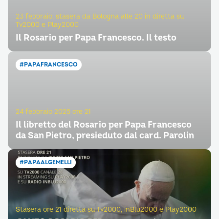
23 febbraio, stasera da Bologna alle 20 in diretta su
Tv2000 e Play2000
Il Rosario per Papa Francesco. Il testo
#PAPAFRANCESCO
24 febbraio 2025 ore 21
Il libretto del Rosario per Papa Francesco
da San Pietro, presieduto dal card. Parolin
#PAPAALGEMELLI
Stasera ore 21 diretta su Tv2000, inBlu2000 e Play2000