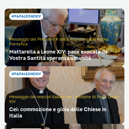
#PAPALEONEXIV
Messaggio del Presidente della Repubblica al nuovo
Pontefice
Mattarella a Leone XIV: pace evocata da
Vostra Santità speranza umanità
#PAPALEONEXIV
Messaggio dei vescovi italiani per l'elezione di Papa Leone
XIV
Cei: commozione e gioia delle Chiese in
Italia