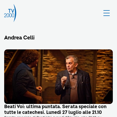
Andrea Celli
Beati Voi: ultima puntata. Serata speciale con
tutte le catechesi. Lunedì 27 luglio alle 21.10