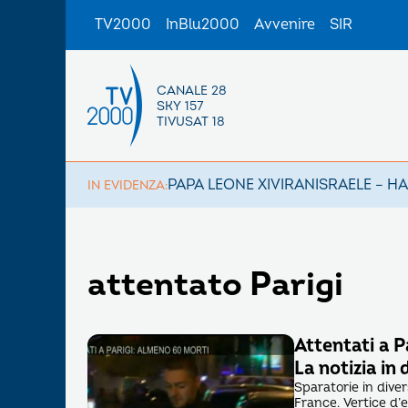
TV2000
InBlu2000
Avvenire
SIR
CANALE 28
SKY 157
TIVUSAT 18
PAPA LEONE XIV
IRAN
ISRAELE – H
IN EVIDENZA:
attentato Parigi
Attentati a P
La notizia in
Sparatorie in diver
France. Vertice d’