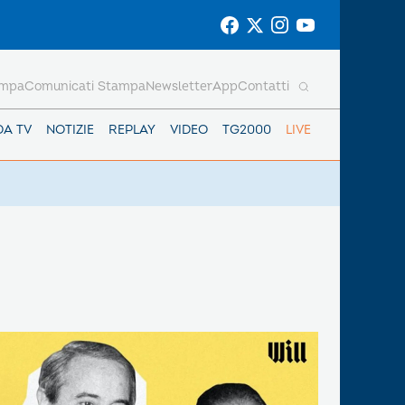
ampa
Comunicati Stampa
Newsletter
App
Contatti
DA TV
NOTIZIE
REPLAY
VIDEO
TG2000
LIVE