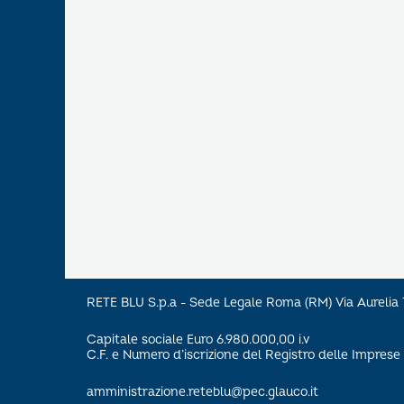
RETE BLU S.p.a - Sede Legale Roma (RM) Via Aureli
Capitale sociale Euro 6.980.000,00 i.v
C.F. e Numero d’iscrizione del Registro delle Impre
amministrazione.reteblu@pec.glauco.it