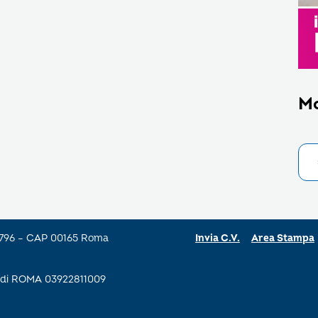
M
a 796 – CAP 00165 Roma
Invia C.V.
Area Stampa
se di ROMA 03922811009