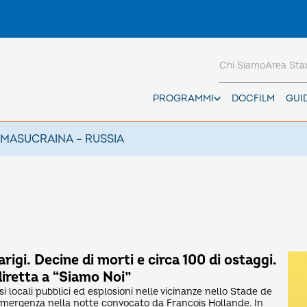
Chi Siamo
Area St
PROGRAMMI
DOCFILM
GUI
AMAS
UCRAINA – RUSSIA
arigi. Decine di morti e circa 100 di ostaggi.
 diretta a “Siamo Noi”
si locali pubblici ed esplosioni nelle vicinanze nello Stade de
emergenza nella notte convocato da Francois Hollande. In