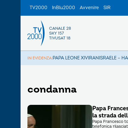
TV2000
InBlu2000
Avvenire
SIR
CANALE 28
SKY 157
TIVUSAT 18
PAPA LEONE XIV
IRAN
ISRAELE – H
IN EVIDENZA:
condanna
Papa Francesc
la strada del
Papa Francesco torn
telefonica rilasci