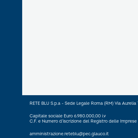
RETE BLU S.p.a - Sede Legale Roma (RM) Via Aureli
Capitale sociale Euro 6.980.000,00 i.v
C.F. e Numero d’iscrizione del Registro delle Impre
amministrazione.reteblu@pec.glauco.it