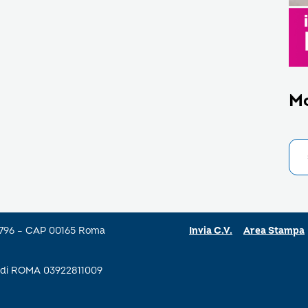
M
a 796 – CAP 00165 Roma
Invia C.V.
Area Stampa
se di ROMA 03922811009