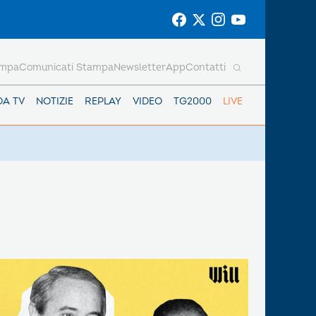
ampa
Comunicati Stampa
Newsletter
App
Contatti
DA TV
NOTIZIE
REPLAY
VIDEO
TG2000
LIVE