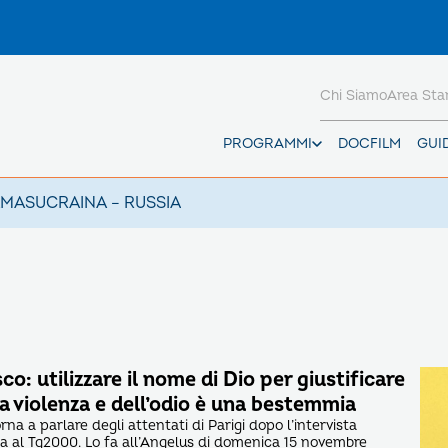
Chi Siamo
Area St
PROGRAMMI
DOCFILM
GUI
AMAS
UCRAINA – RUSSIA
o: utilizzare il nome di Dio per giustificare
la violenza e dell’odio è una bestemmia
a a parlare degli attentati di Parigi dopo l’intervista
ata al Tg2000. Lo fa all’Angelus di domenica 15 novembre