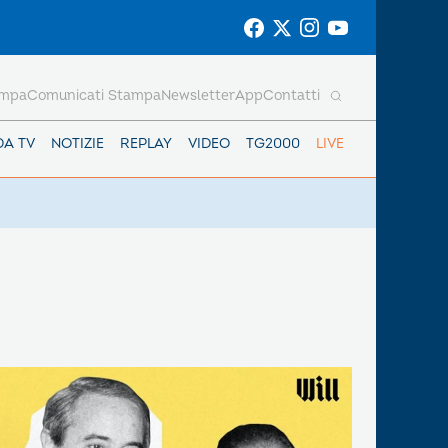
ampa
Comunicati Stampa
Newsletter
App
Contatti
DA TV
NOTIZIE
REPLAY
VIDEO
TG2000
LIVE