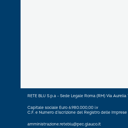
RETE BLU S.p.a - Sede Legale Roma (RM) Via Aureli
Capitale sociale Euro 6.980.000,00 i.v
C.F. e Numero d’iscrizione del Registro delle Impre
amministrazione.reteblu@pec.glauco.it