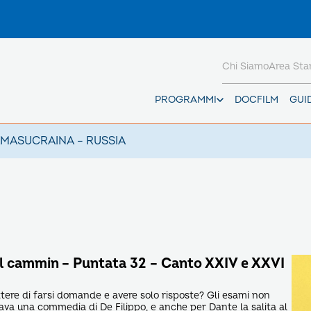
Chi Siamo
Area St
PROGRAMMI
DOCFILM
GUI
AMAS
UCRAINA – RUSSIA
l cammin – Puntata 32 – Canto XXIV e XXVI
ettere di farsi domande e avere solo risposte? Gli esami non
olava una commedia di De Filippo, e anche per Dante la salita al