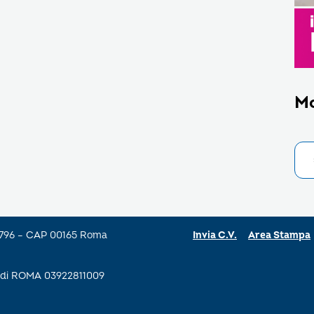
M
a 796 – CAP 00165 Roma
Invia C.V.
Area Stampa
se di ROMA 03922811009