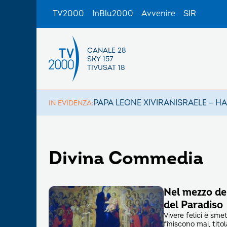
TV2000
InBlu2000
Avvenire
SIR
CANALE 28
SKY 157
TIVUSAT 18
PAPA LEONE XIV
IRAN
ISRAELE – H
IN EVIDENZA:
Divina Commedia
Nel mezzo de
del Paradiso
Vivere felici è sm
finiscono mai, tit