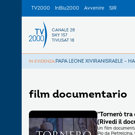
TV2000
InBlu2000
Avvenire
SIR
CANALE 28
SKY 157
TIVUSAT 18
PAPA LEONE XIV
IRAN
ISRAELE – H
IN EVIDENZA:
film documentario
“Tornerò tra c
(Rivedi il doc
Un film documentar
Pio da Pietrelcina.