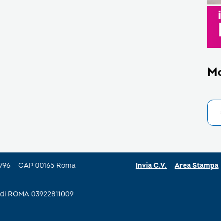
M
a 796 – CAP 00165 Roma
Invia C.V.
Area Stampa
se di ROMA 03922811009