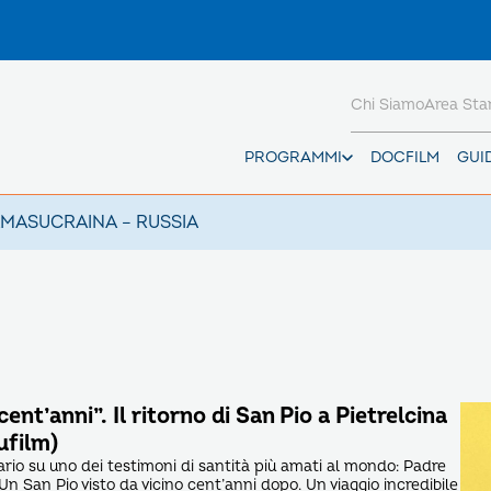
Chi Siamo
Area St
PROGRAMMI
DOCFILM
GUI
AMAS
UCRAINA – RUSSIA
ent’anni”. Il ritorno di San Pio a Pietrelcina
ufilm)
io su uno dei testimoni di santità più amati al mondo: Padre
 Un San Pio visto da vicino cent’anni dopo. Un viaggio incredibile