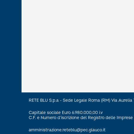
RETE BLU S.p.a - Sede Legale Roma (RM) Via Aureli
Capitale sociale Euro 6.980.000,00 i.v
C.F. e Numero d’iscrizione del Registro delle Impre
amministrazione.reteblu@pec.glauco.it