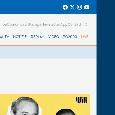
ampa
Comunicati Stampa
Newsletter
App
Contatti
DA TV
NOTIZIE
REPLAY
VIDEO
TG2000
LIVE