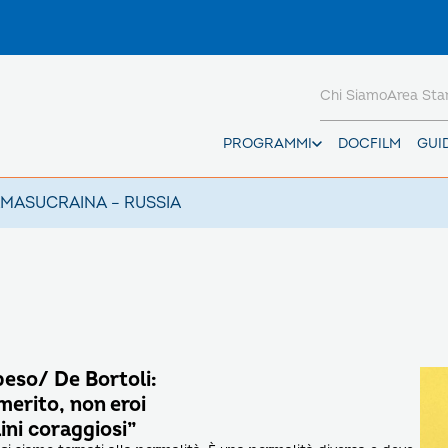
Chi Siamo
Area St
PROGRAMMI
DOCFILM
GUI
AMAS
UCRAINA – RUSSIA
peso/ De Bortoli:
 merito, non eroi
ini coraggiosi”