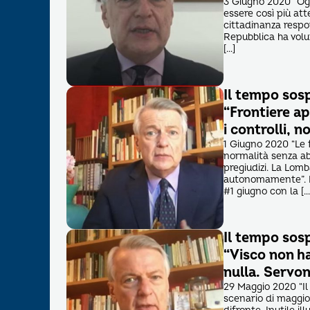
3 Giugno 2020 “Ogg
essere così più att
cittadinanza respon
Repubblica ha volut
[…]
Il tempo sos
“Frontiere ap
i controlli, n
1 Giugno 2020 “Le 
normalità senza abba
pregiudizi. La Lom
autonomamente”. L
#1 giugno con la […
Il tempo sos
“Visco non h
nulla. Servon
29 Maggio 2020 “Il
scenario di maggio