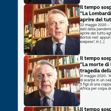
Il tempo sos
“La Lombard
aprire del tu
22 maggio 2020 – “L
dati della pandem
aprire del tutto ag
Bortoli nell’ appu
sospeso”, in […]
Il tempo sos
“La morte di
tragedia dell
21 maggio 2020- ’K
di scarpe in un cas
5 figli di una copp
Africa per colpa d
Il tempo sos