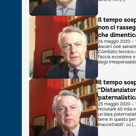
Il tempo sos
non ci rasse
che dimentic
26 maggio 2020 – “
Ascani cioè salvar
Comitato tecnico-sc
faccia eccezione e 
degli irresponsabili
Il tempo sos
“Distanziatori
paternalistic
25 maggio 2020 – “
reclutare 60 mila v
un’idea paternalist
bene in questo per
inaccettabili”. Lo […