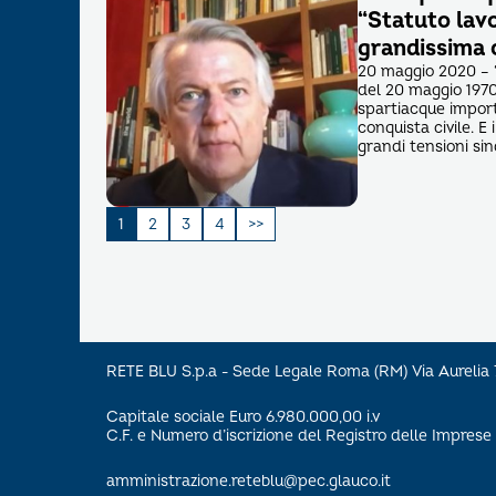
“Statuto lav
grandissima c
20 maggio 2020 – “
del 20 maggio 1970
spartiacque import
conquista civile. E
grandi tensioni sind
Paginazione
1
2
3
4
degli
articoli
RETE BLU S.p.a - Sede Legale Roma (RM) Via Aureli
Capitale sociale Euro 6.980.000,00 i.v
C.F. e Numero d’iscrizione del Registro delle Impre
amministrazione.reteblu@pec.glauco.it