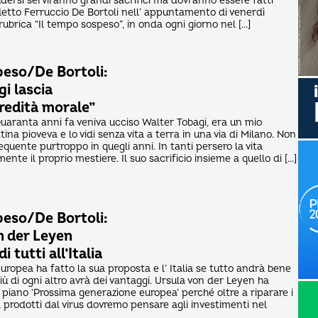
lludersi serviranno grandi sacrifici ma dovranno essere fatti
 detto Ferruccio De Bortoli nell’ appuntamento di venerdì
ubrica “Il tempo sospeso”, in onda ogni giorno nel […]
peso/De Bortoli:
i lascia
redità morale”
aranta anni fa veniva ucciso Walter Tobagi, era un mio
tina pioveva e lo vidi senza vita a terra in una via di Milano. Non
quente purtroppo in quegli anni. In tanti persero la vita
te il proprio mestiere. Il suo sacrificio insieme a quello di […]
peso/De Bortoli:
n der Leyen
i tutti all’Italia
ropea ha fatto la sua proposta e l’ Italia se tutto andrà bene
iù di ogni altro avrà dei vantaggi. Ursula von der Leyen ha
io piano ‘Prossima generazione europea’ perché oltre a riparare i
 prodotti dal virus dovremo pensare agli investimenti nel