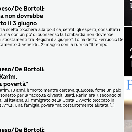
peso/De Bortoli:
ia non dovrebbe
tto il 3 giugno
a scelta toccherà alla politica, sentiti gli esperti, consultati i
ia ma con un po’ di buonsenso la Lombardia non dovrebbe
li spostamenti tra Regioni il 3 giugno’”. Lo ha detto Ferruccio De
ntamento di venerdì #22maggio con la rubrica “Il tempo
peso/De Bortoli:
 Karim,
a povertà”
arim, 10 anni, è morto mentre cercava qualcosa: forse un paio
sonetto per la raccolta di vestiti usati. Karim era il secondo di
ia, lei italiana lui immigrato della Costa D’Avorio bloccato in
el virus. Una famiglia povera ma costantemente aiutata […]
peso/De Bortoli: