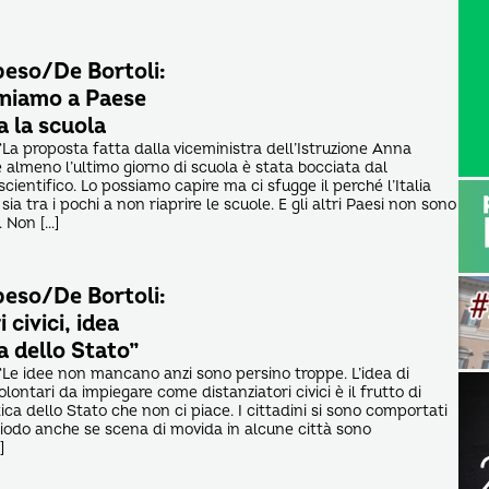
peso/De Bortoli:
gniamo a Paese
a la scuola
La proposta fatta dalla viceministra dell’Istruzione Anna
e almeno l’ultimo giorno di scuola è stata bocciata dal
ientifico. Lo possiamo capire ma ci sfugge il perché l’Italia
sia tra i pochi a non riaprire le scuole. E gli altri Paesi non sono
. Non […]
peso/De Bortoli:
 civici, idea
a dello Stato”
Le idee non mancano anzi sono persino troppe. L’idea di
olontari da impiegare come distanziatori civici è il frutto di
ica dello Stato che non ci piace. I cittadini si sono comportati
iodo anche se scena di movida in alcune città sono
]