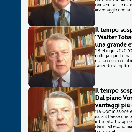
difronte. Inutile i
nell’equità”. Lo ha
#29maggio con la r
Il tempo sos
“Walter Tobag
una grande e
28 Maggio 2020 “Qu
collega, quella mat
era una scena infre
facendo semplicemen
Il tempo sos
Dal piano Vo
vantaggi più d
“La Commissione eu
sarà il Paese che p
intitolato il propr
danni all’economia
lavoro, nel […]