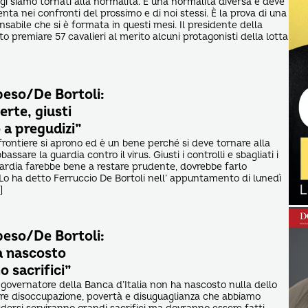
i siamo tornati alla normalità. È una normalità diversa e deve
enta nei confronti del prossimo e di noi stessi. È la prova di una
sabile che si è formata in questi mesi. Il presidente della
o premiare 57 cavalieri al merito alcuni protagonisti della lotta
peso/De Bortoli:
erte, giusti
o a pregudizi”
frontiere si aprono ed è un bene perché si deve tornare alla
ssare la guardia contro il virus. Giusti i controlli e sbagliati i
bardia farebbe bene a restare prudente, dovrebbe farlo
o ha detto Ferruccio De Bortoli nell’ appuntamento di lunedì
]
peso/De Bortoli:
a nascosto
o sacrifici”
 governatore della Banca d’Italia non ha nascosto nulla dello
re disoccupazione, povertà e disuguaglianza che abbiamo