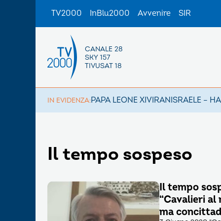
TV2000
InBlu2000
Avvenire
SIR
CANALE 28
SKY 157
TIVUSAT 18
PAPA LEONE XIV
IRAN
ISRAELE – H
IN EVIDENZA:
Il tempo sospeso
Il tempo sos
“Cavalieri al
ma concittad