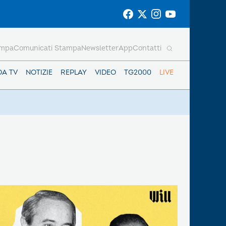
ampa
Comunicati Stampa
Newsletter
App
Contatti
DA TV
NOTIZIE
REPLAY
VIDEO
TG2000
LIVE