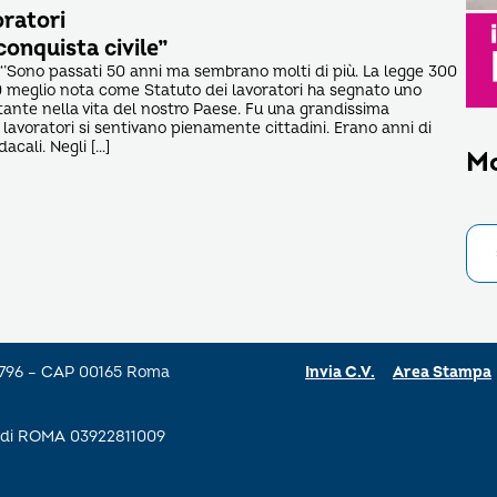
oratori
onquista civile”
’Sono passati 50 anni ma sembrano molti di più. La legge 300
 meglio nota come Statuto dei lavoratori ha segnato uno
ante nella vita del nostro Paese. Fu una grandissima
 i lavoratori si sentivano pienamente cittadini. Erano anni di
acali. Negli […]
M
a 796 – CAP 00165 Roma
Invia C.V.
Area Stampa
se di ROMA 03922811009